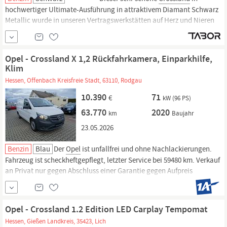
hochwertiger Ultimate-Ausführung in attraktivem Diamant Schwarz
Metallic wurde in unseren Vertragswerkstätten auf Herz und Nieren
geprüft! Garantiemindestdauer 12 Monate. Zu einer Probefahrt sind
Sie jederzeit herzlich willkommen! Top-Ausstattung Eco LED-
Scheinwerfer, Einparkhilfe vorn und hinten, Klimaautomatik...
Opel - Crossland X 1,2 Rückfahrkamera, Einparkhilfe,
Klim
Hessen, Offenbach Kreisfreie Stadt, 63110, Rodgau
10.390
71
€
kW (96 PS)
63.770
2020
km
Baujahr
23.05.2026
Benzin
Blau
Der
Opel
ist unfallfrei und ohne Nachlackierungen.
Fahrzeug ist scheckheftgepflegt, letzter Service bei 59480 km. Verkauf
an Privat nur gegen Abschluss einer Garantie gegen Aufpreis
möglich.- ABS Antiblockiersystem- Frontantrieb- Einparkhilfe
Kamera- Einparkhilfe Sensoren hinten- Einparkhilfe Sensoren vorne-
Opel - Crossland 1.2 Edition LED Carplay Tempomat
Hessen, Gießen Landkreis, 35423, Lich