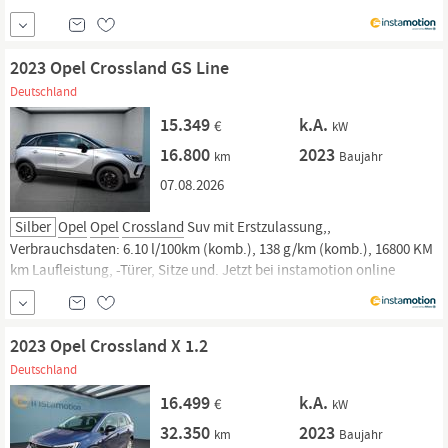
kaufen oder günstig finanzieren. Nur geprüfte Fahrzeuge mit
Garantie, 14 Tage Rückgaberecht und Lieferung vor die Haustür. Jetzt
informieren!
2023 Opel Crossland GS Line
Deutschland
15.349
k.A.
€
kW
16.800
2023
km
Baujahr
07.08.2026
Silber
Opel
Opel
Crossland
Suv mit Erstzulassung,,
Verbrauchsdaten: 6.10 l/100km (komb.), 138 g/km (komb.), 16800 KM
km Laufleistung, -Türer, Sitze und. Jetzt bei instamotion online
kaufen oder günstig finanzieren. Nur geprüfte Fahrzeuge mit
Garantie, 14 Tage Rückgaberecht und Lieferung vor die Haustür. Jetzt
informieren!
2023 Opel Crossland X 1.2
Deutschland
16.499
k.A.
€
kW
32.350
2023
km
Baujahr