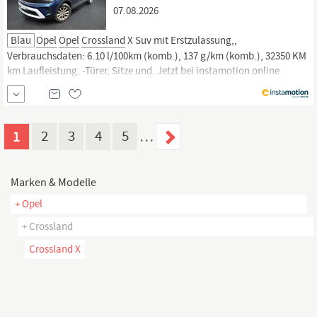
07.08.2026
Blau
Opel
Opel
Crossland
X Suv mit Erstzulassung,,
Verbrauchsdaten: 6.10 l/100km (komb.), 137 g/km (komb.), 32350 KM
km Laufleistung, -Türer, Sitze und. Jetzt bei instamotion online
kaufen oder günstig finanzieren. Nur geprüfte Fahrzeuge mit
Garantie, 14 Tage Rückgaberecht und Lieferung vor die Haustür. Jetzt
informieren!
1
2
3
4
5
…
Marken & Modelle
+ Opel
+ Crossland
Crossland X