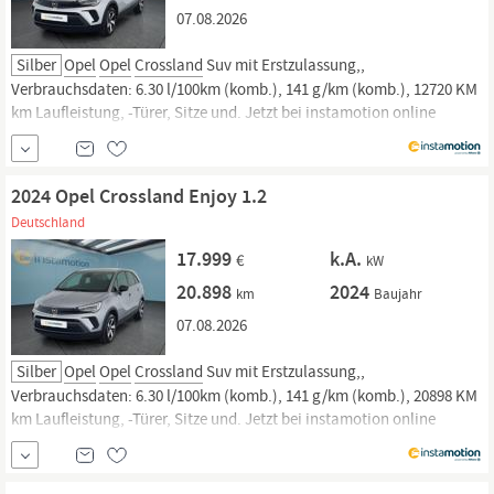
07.08.2026
Silber
Opel
Opel
Crossland
Suv mit Erstzulassung,,
Verbrauchsdaten: 6.30 l/100km (komb.), 141 g/km (komb.), 12720 KM
km Laufleistung, -Türer, Sitze und. Jetzt bei instamotion online
kaufen oder günstig finanzieren. Nur geprüfte Fahrzeuge mit
Garantie, 14 Tage Rückgaberecht und Lieferung vor die Haustür. Jetzt
informieren!
2024 Opel Crossland Enjoy 1.2
Deutschland
17.999
k.A.
€
kW
20.898
2024
km
Baujahr
07.08.2026
Silber
Opel
Opel
Crossland
Suv mit Erstzulassung,,
Verbrauchsdaten: 6.30 l/100km (komb.), 141 g/km (komb.), 20898 KM
km Laufleistung, -Türer, Sitze und. Jetzt bei instamotion online
kaufen oder günstig finanzieren. Nur geprüfte Fahrzeuge mit
Garantie, 14 Tage Rückgaberecht und Lieferung vor die Haustür. Jetzt
informieren!