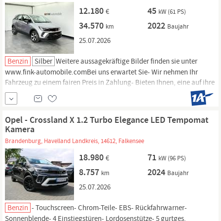
12.180
45
€
kW (61 PS)
34.570
2022
km
Baujahr
25.07.2026
Benzin
Silber
Weitere aussagekräftige Bilder finden sie unter
www.fink-automobile.comBei uns erwartet Sie- Wir nehmen Ihr
Fahrzeug zu einem fairen Preis in Zahlung- Bieten Ihnen, eine auf ihre
Wünsche angepasste Finanzierung (auch ohne Anzahlung)-
Persönliche Beratung und qualifiziertes Fachpersonal- Beste Preise-
Familiär geführtes weitere Infos.
Opel - Crossland X 1.2 Turbo Elegance LED Tempomat
Kamera
Brandenburg, Havelland Landkreis, 14612, Falkensee
18.980
71
€
kW (96 PS)
8.757
2024
km
Baujahr
25.07.2026
Benzin
- Touchscreen- Chrom-Teile- EBS- Rückfahrwarner-
Sonnenblende- 4 Einstiegstüren- Lordosenstütze- 5 gurtges.