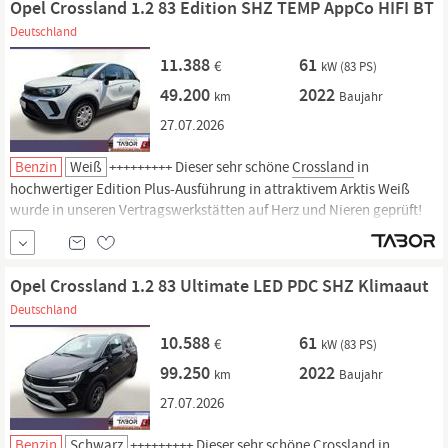
Opel Crossland 1.2 83 Edition SHZ TEMP AppCo HIFI BT
Deutschland
11.388
61
€
kW (83 PS)
49.200
2022
km
Baujahr
27.07.2026
Benzin
Weiß
+++++++++ Dieser sehr schöne
Crossland
in
hochwertiger Edition Plus-Ausführung in attraktivem Arktis Weiß
wurde in unseren Vertragswerkstätten auf Herz und Nieren geprüft!
Garantiemindestdauer 12 Monate. Zu einer Probefahrt sind Sie
jederzeit herzlich willkommen! Top-Ausstattung Sitzheizung vorn,
Lenkrad heizbar, Fahrzeugschlüssel (2)
Opel Crossland 1.2 83 Ultimate LED PDC SHZ Klimaaut
Deutschland
10.588
61
€
kW (83 PS)
99.250
2022
km
Baujahr
27.07.2026
Benzin
Schwarz
+++++++++ Dieser sehr schöne
Crossland
in