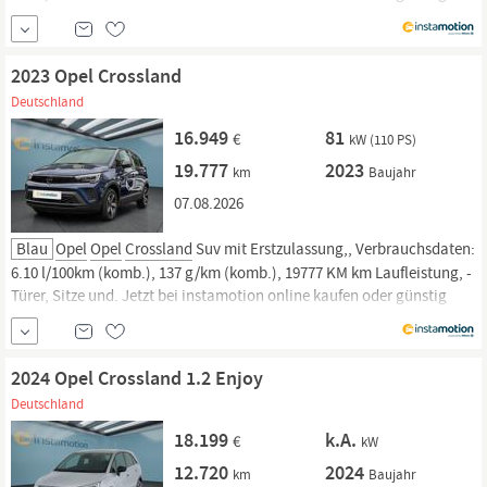
finanzieren. Nur geprüfte Fahrzeuge mit Garantie, 14 Tage
Rückgaberecht und Lieferung vor die Haustür. Jetzt informieren!
2023 Opel Crossland
Deutschland
16.949
81
€
kW (110 PS)
19.777
2023
km
Baujahr
07.08.2026
Blau
Opel
Opel
Crossland
Suv mit Erstzulassung,, Verbrauchsdaten:
6.10 l/100km (komb.), 137 g/km (komb.), 19777 KM km Laufleistung, -
Türer, Sitze und. Jetzt bei instamotion online kaufen oder günstig
finanzieren. Nur geprüfte Fahrzeuge mit Garantie, 14 Tage
Rückgaberecht und Lieferung vor die Haustür. Jetzt informieren!
2024 Opel Crossland 1.2 Enjoy
Deutschland
18.199
k.A.
€
kW
12.720
2024
km
Baujahr