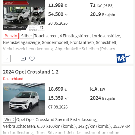
11.999
71
€
kW (96 PS)
54.500
2019
km
Baujahr
20.05.2026
Benzin
Silber
Touchscreen, 4 Einstiegstüren, Lordosenstütze,
Bremsbelaganzeige, Sondermodell, Frontantrieb, Scheckheft,
Verkehrszeichenerkennung, Abgedunkelte Scheiben (Privacy
Verglasung), Volldigitales Kombiinstrument, Apple CarPlay, Android
Auto, Rückfahrkamera, weitere Infos.
2024 Opel Crossland 1.2
Deutschland
18.699
k.A.
€
kW
15.359
2024
km
Baujahr
07.08.2026
Weiß
Opel
Opel
Crossland
Suv mit Erstzulassung,,
Verbrauchsdaten: 6.30 l/100km (komb.), 142 g/km (komb.), 15359 KM
km Laufleistung, -Türer, Sitze und. Jetzt bei instamotion online