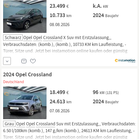
23.499
k.A.
€
kW
10.733
2024
km
Baujahr
08.08.2026
Schwarz
Opel
Opel
Crossland
X Suv mit Erstzulassung,,
Verbrauchsdaten: (komb.), (komb.), 10733 KM km Laufleistung, -
Türer, Sitze und. Jetzt bei instamotion online kaufen oder günstig
finanzieren. Nur geprüfte Fahrzeuge mit Garantie, 14 Tage
Rückgaberecht und Lieferung vor die Haustür. Jetzt informieren!
2024 Opel Crossland
Deutschland
18.499
96
€
kW (131 PS)
24.613
2024
km
Baujahr
07.08.2026
Grau
Opel
Opel
Crossland
Suv mit Erstzulassung,, Verbrauchsdaten:
6.50 l/100km (komb.), 147 g/km (komb.), 24613 KM km Laufleistung, -
Türer, Sitze und. Jetzt bei instamotion online kaufen oder günstig