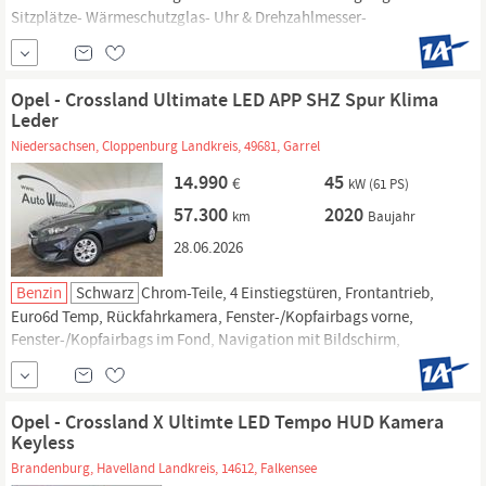
Sitzplätze- Wärmeschutzglas- Uhr & Drehzahlmesser-
Bremsbelaganzeige- Außenspiegel abblendbar- Aktiv Kopfstütze-
Frontantrieb- Scheckheft- Euro6a- Verkehrszeichenerkennung-
Umklappbarer Beifahrersitz- Verkehrszeichenassistent- weitere Infos.
Opel - Crossland Ultimate LED APP SHZ Spur Klima
Leder
Niedersachsen, Cloppenburg Landkreis, 49681, Garrel
14.990
45
€
kW (61 PS)
57.300
2020
km
Baujahr
28.06.2026
Benzin
Schwarz
Chrom-Teile, 4 Einstiegstüren, Frontantrieb,
Euro6d Temp, Rückfahrkamera, Fenster-/Kopfairbags vorne,
Fenster-/Kopfairbags im Fond, Navigation mit Bildschirm,
Farbmonitor für Navigationssystem, Lederlenkrad, E10 geeignet,
Lichtautomatik, Keyless Start, weitere Infos.
Opel - Crossland X Ultimte LED Tempo HUD Kamera
Keyless
Brandenburg, Havelland Landkreis, 14612, Falkensee