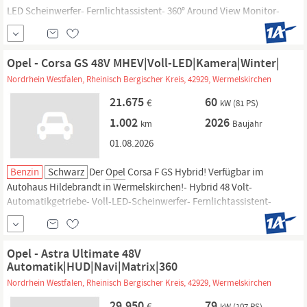
LED Scheinwerfer- Fernlichtassistent- 360° Around View Monitor-
Frontkamera- Verkehrsschilderkennung- Spurhalteassistent-
Notbremsassistent- Toter-Winkel-Warner- Rückfahrkamera- Head-
Up-Display- Wireless Charging- weitere Infos.
Opel - Corsa GS 48V MHEV|Voll-LED|Kamera|Winter|
Nordrhein Westfalen, Rheinisch Bergischer Kreis, 42929, Wermelskirchen
21.675
60
€
kW (81 PS)
1.002
2026
km
Baujahr
01.08.2026
Benzin
Schwarz
Der
Opel
Corsa F GS Hybrid! Verfügbar im
Autohaus Hildebrandt in Wermelskirchen!- Hybrid 48 Volt-
Automatikgetriebe- Voll-LED-Scheinwerfer- Fernlichtassistent-
Rückfahrkamera- Frontkamera- Verkehrsschilderkennung-
Spurhalteassistent- Notbremsassistent- Klimaanlage- Radio DAB-
Kabellose Smartphone Integration via weitere Infos.
Opel - Astra Ultimate 48V
Automatik|HUD|Navi|Matrix|360
Nordrhein Westfalen, Rheinisch Bergischer Kreis, 42929, Wermelskirchen
29.950
79
€
kW (107 PS)