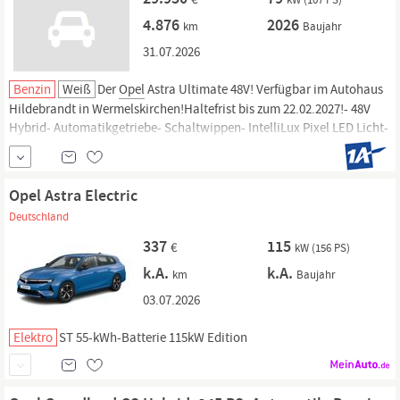
4.876
2026
km
Baujahr
31.07.2026
Benzin
Weiß
Der
Opel
Astra Ultimate 48V! Verfügbar im Autohaus
Hildebrandt in Wermelskirchen!Haltefrist bis zum 22.02.2027!- 48V
Hybrid- Automatikgetriebe- Schaltwippen- IntelliLux Pixel LED Licht-
Adaptiver Fernlichtassistent- 180° Rückfahr-Kamera- Frontkamera-
Verkehrsschilderkennung- Spurhalteassistent- Notbremsassistent-
weitere Infos.
Opel Astra Electric
Deutschland
337
115
€
kW (156 PS)
k.A.
k.A.
km
Baujahr
03.07.2026
Elektro
ST 55-kWh-Batterie 115kW Edition