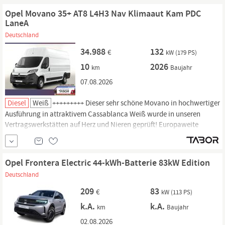
Digitalradio DAB+, Connected Services, 10 Touchscreen
Opel Movano 35+ AT8 L4H3 Nav Klimaaut Kam PDC
LaneA
Deutschland
34.988
132
€
kW (179 PS)
10
2026
km
Baujahr
07.08.2026
Diesel
Weiß
+++++++++ Dieser sehr schöne Movano in hochwertiger
Ausführung in attraktivem Cassablanca Weiß wurde in unseren
Vertragswerkstätten auf Herz und Nieren geprüft! Europaweite
Herstellergarantie. Top-Ausstattung Getriebe Automatik - (8-Stufen),
Techno-Paket inkl.
Opel
Connect, Audio-Navigationssystem:
Digitalradio DAB+, Connected Services, 10 Touchscreen
Opel Frontera Electric 44-kWh-Batterie 83kW Edition
Deutschland
209
83
€
kW (113 PS)
k.A.
k.A.
km
Baujahr
02.08.2026