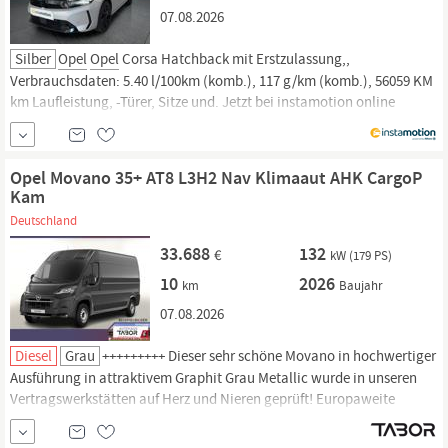
07.08.2026
Silber
Opel
Opel
Corsa Hatchback mit Erstzulassung,,
Verbrauchsdaten: 5.40 l/100km (komb.), 117 g/km (komb.), 56059 KM
km Laufleistung, -Türer, Sitze und. Jetzt bei instamotion online
kaufen oder günstig finanzieren. Nur geprüfte Fahrzeuge mit
Garantie, 14 Tage Rückgaberecht und Lieferung vor die Haustür. Jetzt
informieren!
Opel Movano 35+ AT8 L3H2 Nav Klimaaut AHK CargoP
Kam
Deutschland
33.688
132
€
kW (179 PS)
10
2026
km
Baujahr
07.08.2026
Diesel
Grau
+++++++++ Dieser sehr schöne Movano in hochwertiger
Ausführung in attraktivem Graphit Grau Metallic wurde in unseren
Vertragswerkstätten auf Herz und Nieren geprüft! Europaweite
Herstellergarantie. Top-Ausstattung Getriebe Automatik - (8-Stufen),
Techno-Paket inkl.
Opel
Connect, Audio-Navigationssystem: