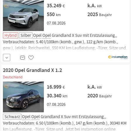
35.249
k.A.
€
kW
550
2025
km
Baujahr
07.08.2026
Hybrid
Silber
Opel
Opel
Grandland X Suv mit Erstzulassung,,
Verbrauchsdaten: 5.40 l/100km (komb., gew.), 122 g/km (komb.,
gew.), (elektr. Reichweite), 550 KM km Laufleistung, -Türer, Sitze und.
Jetzt bei instamotion online kaufen oder günstig finanzieren. Nur
geprüfte Fahrzeuge mit Garantie, 14 Tage Rückgaberecht und
Lieferung vor die Haustür. Jetzt...
2020 Opel Grandland X 1.2
Deutschland
16.999
k.A.
€
kW
30.340
2020
km
Baujahr
07.08.2026
Schwarz
Opel
Opel
Grandland X Suv mit Erstzulassung,,
Verbrauchsdaten: 6.50 l/100km (komb.), 147 g/km (komb.), 30340 KM
km Laufleistung, -Türer, Sitze und. Jetzt bei instamotion online