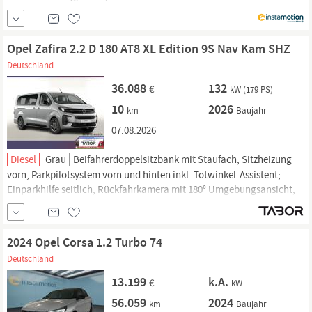
kaufen oder günstig finanzieren. Nur geprüfte Fahrzeuge mit
Garantie, 14 Tage Rückgaberecht und Lieferung vor die Haustür. Jetzt
informieren!
Opel Zafira 2.2 D 180 AT8 XL Edition 9S Nav Kam SHZ
Deutschland
36.088
132
€
kW (179 PS)
10
2026
km
Baujahr
07.08.2026
Diesel
Grau
Beifahrerdoppelsitzbank mit Staufach, Sitzheizung
vorn, Parkpilotsystem vorn und hinten inkl. Totwinkel-Assistent;
Einparkhilfe seitlich, Rückfahrkamera mit 180° Umgebungsansicht,
Design-Paket Black Edition inkl. Außenspiegel schwarz
hochglänzend, Seitenschutzleisten Schwarz, Hochglanz;
Geschwindigkeits-Regelanlage (Tempomat),
Opel
Connect,...
2024 Opel Corsa 1.2 Turbo 74
Deutschland
13.199
k.A.
€
kW
56.059
2024
km
Baujahr