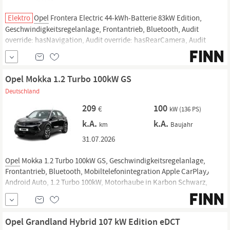
Elektro
Opel
Frontera Electric 44-kWh-Batterie 83kW Edition,
Geschwindigkeitsregelanlage, Frontantrieb, Bluetooth, Audit
override: hasNavigation, Audit override: hasRearCamera, Audit
override: hasCarplayAndroidauto, Audit override: hasParkingAssist,
Audit override: hasWirelessCharging, Audit override: hasUsbRear,
Audit override: topSpeed =
Opel Mokka 1.2 Turbo 100kW GS
Deutschland
209
100
€
kW (136 PS)
k.A.
k.A.
km
Baujahr
31.07.2026
Opel
Mokka 1.2 Turbo 100kW GS, Geschwindigkeitsregelanlage,
Frontantrieb, Bluetooth, Mobiltelefonintegration Apple CarPlay٫
Android Auto, 1.2 Turbo 100kW, Motorhaube in Karbon Schwarz,
Allwetterreifen 215/60 R 17, Dach in Wagenfarbe
Opel Grandland Hybrid 107 kW Edition eDCT