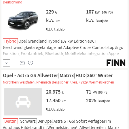
Deutschland
229
107
€
kW (146 PS)
k.A.
k.A.
km
Baujahr
02.07.2026
Hybrid
Opel
Grandland Hybrid 107 kW Edition eDCT,
Geschwindigkeitsregelanlage mit Adaptive Cruise Control stop & go
Funktion, Frontantrieb, Bluetooth, Mobiltelefonintegration Apple
CarPlay٫ Android Auto٫ Apple Monate inklusive: 999٫ Android Monate
inklusive: 999٫ MirrorLink Monate inklusive: 0٫ Apple drahtlos und
Android drahtlos, Hybrid 107 kW eDCT,
Opel - Astra GS Allwetter|Matrix|HUD|360°|Winter
Nordrhein Westfalen, Rheinisch Bergischer Kreis, 42929, Wermelskirchen
20.975
71
€
kW (96 PS)
17.450
2025
km
Baujahr
01.08.2026
Benzin
Schwarz
Der
Opel
Astra ST GS! Sofort Verfügbar im
Autohaus Hildebrandt in Wermelskirchen!- Allwetterreifen- Matrix