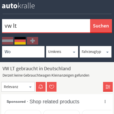
Keywortsuche
Ortssuche
Umkreissuche
Typsuche
VW LT gebraucht in Deutschland
Derzeit keine Gebrauchtwagen Kleinanzeigen gefunden
Sortierung