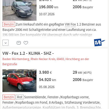
196.000
2006
km
Baujahr
10.07.2026
Benzin
Zum Verkauf steht ein gepflegter
VW
Fox
1.2 Benziner aus
Baujahr 2006 mit Schaltgetriebe und einer Laufleistung von ca.
196.000 km.Der kompakte
VW
überzeugt durch sehr niedrige
Unterhaltskosten, zuverlässige Technik und sparsamen Verbrauch.
Damit eignet sich das Fahrzeug ideal als Stadtauto, weitere Infos.
VW - Fox 1.2 - KLIMA - SHZ -
Baden Württemberg, Rhein Neckar Kreis, 69493, Hirschberg an der
Bergstraße
3.980
29
€
kW (40 PS)
54.920
2006
km
Baujahr
05.08.2026
Benzin
Rot
Sonnenblende, Fenster-/Kopfairbags vorne,
Fenster-/Kopfairbags im Fond, 8 Airbags, Sitzheizung Vordersitze,
Außentemperaturanzeige, Kopfstützen im Fonds, 3. Bremsleuchte,