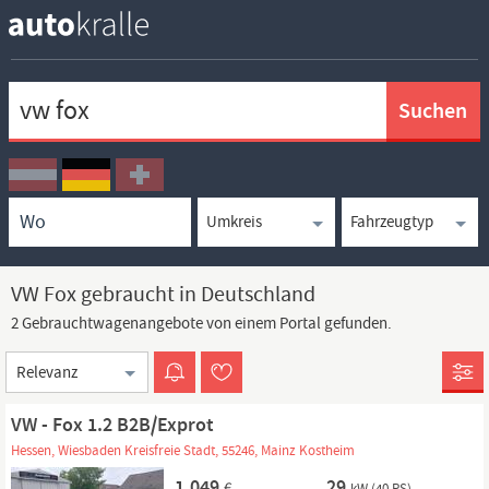
Keywortsuche
Ortssuche
Umkreissuche
Typsuche
VW Fox gebraucht in Deutschland
2 Gebrauchtwagenangebote von einem Portal gefunden.
Sortierung
VW - Fox 1.2 B2B/Exprot
Hessen, Wiesbaden Kreisfreie Stadt, 55246, Mainz Kostheim
1.049
29
€
kW (40 PS)