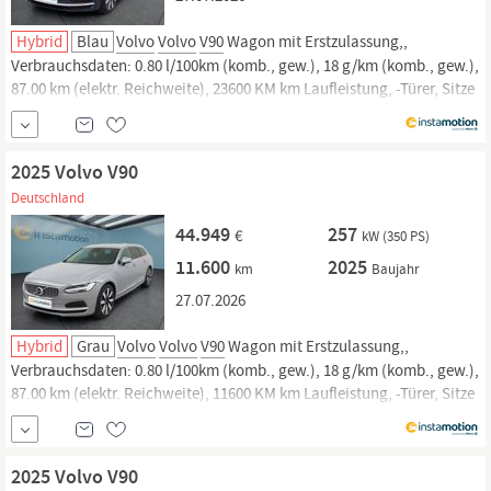
Hybrid
Blau
Volvo
Volvo
V90
Wagon mit Erstzulassung,,
Verbrauchsdaten: 0.80 l/100km (komb., gew.), 18 g/km (komb., gew.),
87.00 km (elektr. Reichweite), 23600 KM km Laufleistung, -Türer, Sitze
und. Jetzt bei instamotion online kaufen oder günstig finanzieren.
Nur geprüfte Fahrzeuge mit Garantie, 14 Tage Rückgaberecht und
Lieferung...
2025 Volvo V90
Deutschland
44.949
257
€
kW (350 PS)
11.600
2025
km
Baujahr
27.07.2026
Hybrid
Grau
Volvo
Volvo
V90
Wagon mit Erstzulassung,,
Verbrauchsdaten: 0.80 l/100km (komb., gew.), 18 g/km (komb., gew.),
87.00 km (elektr. Reichweite), 11600 KM km Laufleistung, -Türer, Sitze
und. Jetzt bei instamotion online kaufen oder günstig finanzieren.
Nur geprüfte Fahrzeuge mit Garantie, 14 Tage Rückgaberecht und
Lieferung...
2025 Volvo V90