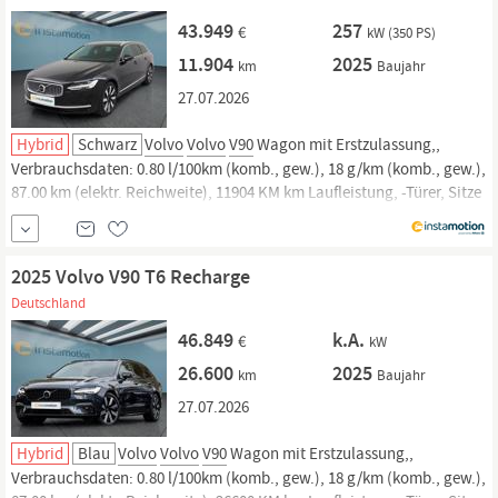
43.949
257
€
kW (350 PS)
11.904
2025
km
Baujahr
27.07.2026
Hybrid
Schwarz
Volvo
Volvo
V90
Wagon mit Erstzulassung,,
Verbrauchsdaten: 0.80 l/100km (komb., gew.), 18 g/km (komb., gew.),
87.00 km (elektr. Reichweite), 11904 KM km Laufleistung, -Türer, Sitze
und. Jetzt bei instamotion online kaufen oder günstig finanzieren.
Nur geprüfte Fahrzeuge mit Garantie, 14 Tage Rückgaberecht und
Lieferung...
2025 Volvo V90 T6 Recharge
Deutschland
46.849
k.A.
€
kW
26.600
2025
km
Baujahr
27.07.2026
Hybrid
Blau
Volvo
Volvo
V90
Wagon mit Erstzulassung,,
Verbrauchsdaten: 0.80 l/100km (komb., gew.), 18 g/km (komb., gew.),