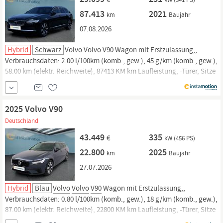
87.413
2021
km
Baujahr
07.08.2026
Hybrid
Schwarz
Volvo
Volvo
V90
Wagon mit Erstzulassung,,
Verbrauchsdaten: 2.00 l/100km (komb., gew.), 45 g/km (komb., gew.),
58.00 km (elektr. Reichweite), 87413 KM km Laufleistung, -Türer, Sitze
und. Jetzt bei instamotion online kaufen oder günstig finanzieren.
Nur geprüfte Fahrzeuge mit Garantie, 14 Tage Rückgaberecht und
Lieferung...
2025 Volvo V90
Deutschland
43.449
335
€
kW (456 PS)
22.800
2025
km
Baujahr
27.07.2026
Hybrid
Blau
Volvo
Volvo
V90
Wagon mit Erstzulassung,,
Verbrauchsdaten: 0.80 l/100km (komb., gew.), 18 g/km (komb., gew.),
87.00 km (elektr. Reichweite), 22800 KM km Laufleistung, -Türer, Sitze
und. Jetzt bei instamotion online kaufen oder günstig finanzieren.