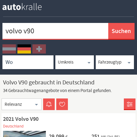
Keywortsuche
Ortssuche
Umkreissuche
Typsuche
Volvo V90 gebraucht in Deutschland
34 Gebrauchtwagenangebote von einem Portal gefunden.
Sortierung
2021 Volvo V90
Deutschland
29.099
251
€
kW (341 PS)