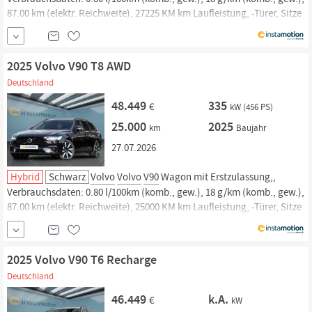
87.00 km (elektr. Reichweite), 27225 KM km Laufleistung, -Türer, Sitze
und. Jetzt bei instamotion online kaufen oder günstig finanzieren.
Nur geprüfte Fahrzeuge mit Garantie, 14 Tage Rückgaberecht und
Lieferung...
2025 Volvo V90 T8 AWD
Deutschland
48.449
335
€
kW (456 PS)
25.000
2025
km
Baujahr
27.07.2026
Hybrid
Schwarz
Volvo
Volvo
V90
Wagon mit Erstzulassung,,
Verbrauchsdaten: 0.80 l/100km (komb., gew.), 18 g/km (komb., gew.),
87.00 km (elektr. Reichweite), 25000 KM km Laufleistung, -Türer, Sitze
und. Jetzt bei instamotion online kaufen oder günstig finanzieren.
Nur geprüfte Fahrzeuge mit Garantie, 14 Tage Rückgaberecht und
Lieferung...
2025 Volvo V90 T6 Recharge
Deutschland
46.449
k.A.
€
kW