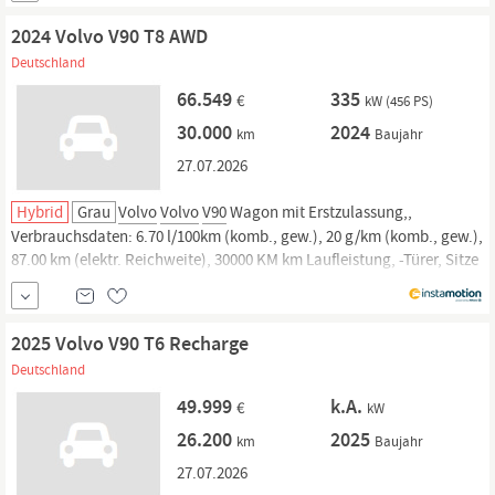
Lieferung...
2024 Volvo V90 T8 AWD
Deutschland
66.549
335
€
kW (456 PS)
30.000
2024
km
Baujahr
27.07.2026
Hybrid
Grau
Volvo
Volvo
V90
Wagon mit Erstzulassung,,
Verbrauchsdaten: 6.70 l/100km (komb., gew.), 20 g/km (komb., gew.),
87.00 km (elektr. Reichweite), 30000 KM km Laufleistung, -Türer, Sitze
und. Jetzt bei instamotion online kaufen oder günstig finanzieren.
Nur geprüfte Fahrzeuge mit Garantie, 14 Tage Rückgaberecht und
Lieferung...
2025 Volvo V90 T6 Recharge
Deutschland
49.999
k.A.
€
kW
26.200
2025
km
Baujahr
27.07.2026