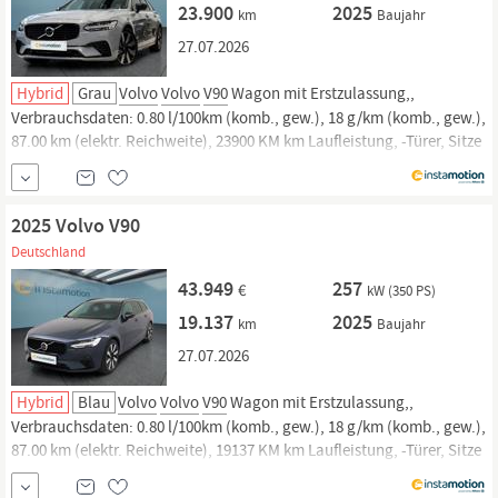
23.900
2025
km
Baujahr
27.07.2026
Hybrid
Grau
Volvo
Volvo
V90
Wagon mit Erstzulassung,,
Verbrauchsdaten: 0.80 l/100km (komb., gew.), 18 g/km (komb., gew.),
87.00 km (elektr. Reichweite), 23900 KM km Laufleistung, -Türer, Sitze
und. Jetzt bei instamotion online kaufen oder günstig finanzieren.
Nur geprüfte Fahrzeuge mit Garantie, 14 Tage Rückgaberecht und
Lieferung...
2025 Volvo V90
Deutschland
43.949
257
€
kW (350 PS)
19.137
2025
km
Baujahr
27.07.2026
Hybrid
Blau
Volvo
Volvo
V90
Wagon mit Erstzulassung,,
Verbrauchsdaten: 0.80 l/100km (komb., gew.), 18 g/km (komb., gew.),
87.00 km (elektr. Reichweite), 19137 KM km Laufleistung, -Türer, Sitze
und. Jetzt bei instamotion online kaufen oder günstig finanzieren.
Nur geprüfte Fahrzeuge mit Garantie, 14 Tage Rückgaberecht und