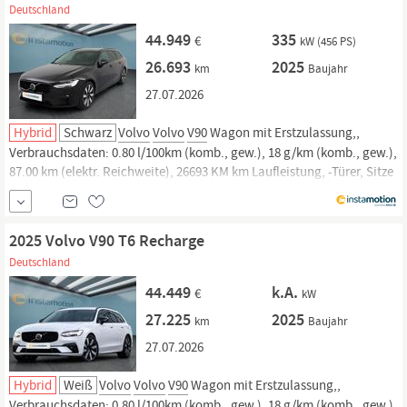
Deutschland
44.949
335
€
kW (456 PS)
26.693
2025
km
Baujahr
27.07.2026
Hybrid
Schwarz
Volvo
Volvo
V90
Wagon mit Erstzulassung,,
Verbrauchsdaten: 0.80 l/100km (komb., gew.), 18 g/km (komb., gew.),
87.00 km (elektr. Reichweite), 26693 KM km Laufleistung, -Türer, Sitze
und. Jetzt bei instamotion online kaufen oder günstig finanzieren.
Nur geprüfte Fahrzeuge mit Garantie, 14 Tage Rückgaberecht und
Lieferung...
2025 Volvo V90 T6 Recharge
Deutschland
44.449
k.A.
€
kW
27.225
2025
km
Baujahr
27.07.2026
Hybrid
Weiß
Volvo
Volvo
V90
Wagon mit Erstzulassung,,
Verbrauchsdaten: 0.80 l/100km (komb., gew.), 18 g/km (komb., gew.),