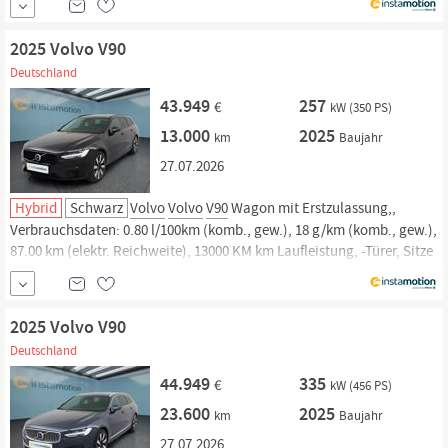
Nur geprüfte Fahrzeuge mit Garantie, 14 Tage Rückgaberecht und
Lieferung...
2025 Volvo V90
Deutschland
43.949
257
€
kW (350 PS)
13.000
2025
km
Baujahr
27.07.2026
Hybrid
Schwarz
Volvo
Volvo
V90
Wagon mit Erstzulassung,,
Verbrauchsdaten: 0.80 l/100km (komb., gew.), 18 g/km (komb., gew.),
87.00 km (elektr. Reichweite), 13000 KM km Laufleistung, -Türer, Sitze
und. Jetzt bei instamotion online kaufen oder günstig finanzieren.
Nur geprüfte Fahrzeuge mit Garantie, 14 Tage Rückgaberecht und
Lieferung...
2025 Volvo V90
Deutschland
44.949
335
€
kW (456 PS)
23.600
2025
km
Baujahr
27.07.2026