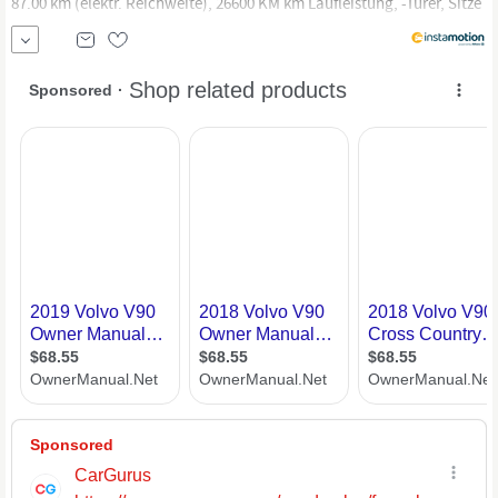
87.00 km (elektr. Reichweite), 26600 KM km Laufleistung, -Türer, Sitze
und. Jetzt bei instamotion online kaufen oder günstig finanzieren.
Nur geprüfte Fahrzeuge mit Garantie, 14 Tage Rückgaberecht und
Lieferung...