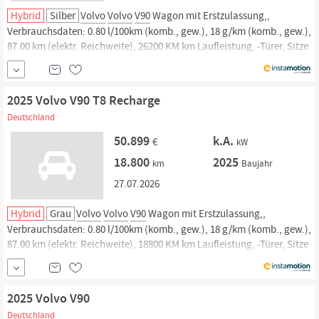
Hybrid
Silber
Volvo
Volvo
V90
Wagon mit Erstzulassung,,
Verbrauchsdaten: 0.80 l/100km (komb., gew.), 18 g/km (komb., gew.),
87.00 km (elektr. Reichweite), 26200 KM km Laufleistung, -Türer, Sitze
und. Jetzt bei instamotion online kaufen oder günstig finanzieren.
Nur geprüfte Fahrzeuge mit Garantie, 14 Tage Rückgaberecht und
Lieferung...
2025 Volvo V90 T8 Recharge
Deutschland
50.899
k.A.
€
kW
18.800
2025
km
Baujahr
27.07.2026
Hybrid
Grau
Volvo
Volvo
V90
Wagon mit Erstzulassung,,
Verbrauchsdaten: 0.80 l/100km (komb., gew.), 18 g/km (komb., gew.),
87.00 km (elektr. Reichweite), 18800 KM km Laufleistung, -Türer, Sitze
und. Jetzt bei instamotion online kaufen oder günstig finanzieren.
Nur geprüfte Fahrzeuge mit Garantie, 14 Tage Rückgaberecht und
Lieferung...
2025 Volvo V90
Deutschland