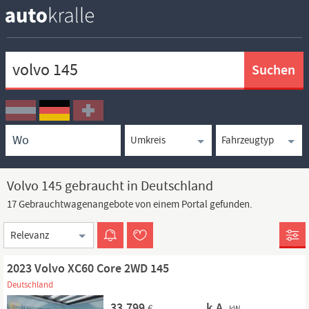
Keywortsuche
Ortssuche
Umkreissuche
Typsuche
Volvo 145 gebraucht in Deutschland
17 Gebrauchtwagenangebote von einem Portal gefunden.
Sortierung
2023 Volvo XC60 Core 2WD 145
Deutschland
33.799
k.A.
€
kW