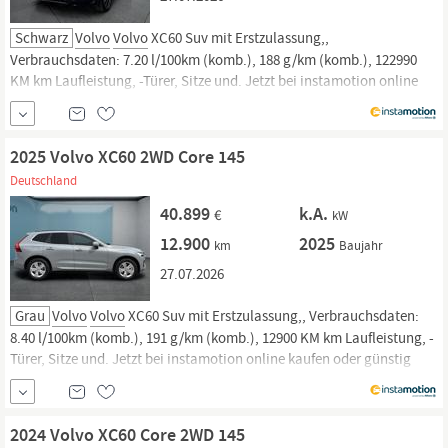
Schwarz
Volvo
Volvo
XC60 Suv mit Erstzulassung,,
Verbrauchsdaten: 7.20 l/100km (komb.), 188 g/km (komb.), 122990
KM km Laufleistung, -Türer, Sitze und. Jetzt bei instamotion online
kaufen oder günstig finanzieren. Nur geprüfte Fahrzeuge mit
Garantie, 14 Tage Rückgaberecht und Lieferung vor die Haustür. Jetzt
informieren!
2025 Volvo XC60 2WD Core 145
Deutschland
40.899
k.A.
€
kW
12.900
2025
km
Baujahr
27.07.2026
Grau
Volvo
Volvo
XC60 Suv mit Erstzulassung,, Verbrauchsdaten:
8.40 l/100km (komb.), 191 g/km (komb.), 12900 KM km Laufleistung, -
Türer, Sitze und. Jetzt bei instamotion online kaufen oder günstig
finanzieren. Nur geprüfte Fahrzeuge mit Garantie, 14 Tage
Rückgaberecht und Lieferung vor die Haustür. Jetzt informieren!
2024 Volvo XC60 Core 2WD 145