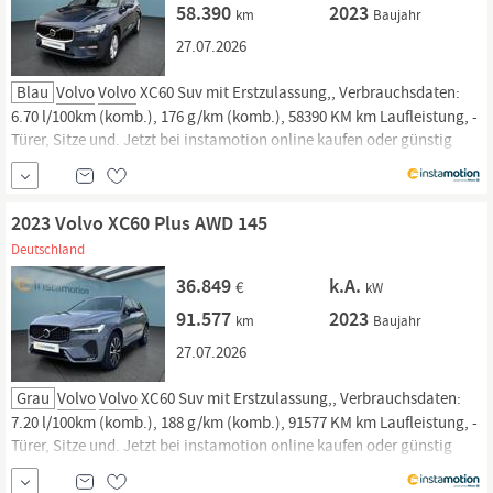
58.390
2023
km
Baujahr
27.07.2026
Blau
Volvo
Volvo
XC60 Suv mit Erstzulassung,, Verbrauchsdaten:
6.70 l/100km (komb.), 176 g/km (komb.), 58390 KM km Laufleistung, -
Türer, Sitze und. Jetzt bei instamotion online kaufen oder günstig
finanzieren. Nur geprüfte Fahrzeuge mit Garantie, 14 Tage
Rückgaberecht und Lieferung vor die Haustür. Jetzt informieren!
2023 Volvo XC60 Plus AWD 145
Deutschland
36.849
k.A.
€
kW
91.577
2023
km
Baujahr
27.07.2026
Grau
Volvo
Volvo
XC60 Suv mit Erstzulassung,, Verbrauchsdaten:
7.20 l/100km (komb.), 188 g/km (komb.), 91577 KM km Laufleistung, -
Türer, Sitze und. Jetzt bei instamotion online kaufen oder günstig
finanzieren. Nur geprüfte Fahrzeuge mit Garantie, 14 Tage
Rückgaberecht und Lieferung vor die Haustür. Jetzt informieren!