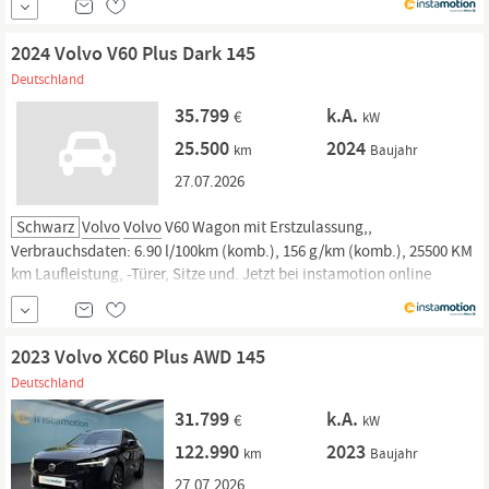
Rückgaberecht und Lieferung vor die Haustür. Jetzt informieren!
2024 Volvo V60 Plus Dark 145
Deutschland
35.799
k.A.
€
kW
25.500
2024
km
Baujahr
27.07.2026
Schwarz
Volvo
Volvo
V60 Wagon mit Erstzulassung,,
Verbrauchsdaten: 6.90 l/100km (komb.), 156 g/km (komb.), 25500 KM
km Laufleistung, -Türer, Sitze und. Jetzt bei instamotion online
kaufen oder günstig finanzieren. Nur geprüfte Fahrzeuge mit
Garantie, 14 Tage Rückgaberecht und Lieferung vor die Haustür. Jetzt
informieren!
2023 Volvo XC60 Plus AWD 145
Deutschland
31.799
k.A.
€
kW
122.990
2023
km
Baujahr
27.07.2026