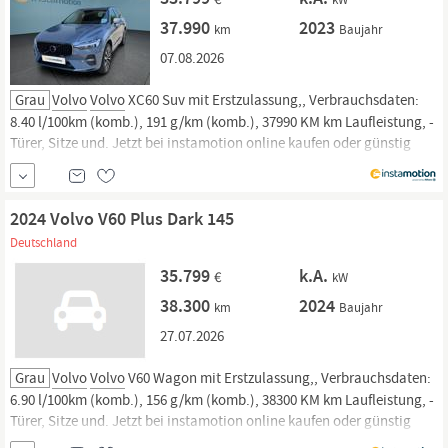
37.990
2023
km
Baujahr
07.08.2026
Grau
Volvo
Volvo
XC60 Suv mit Erstzulassung,, Verbrauchsdaten:
8.40 l/100km (komb.), 191 g/km (komb.), 37990 KM km Laufleistung, -
Türer, Sitze und. Jetzt bei instamotion online kaufen oder günstig
finanzieren. Nur geprüfte Fahrzeuge mit Garantie, 14 Tage
Rückgaberecht und Lieferung vor die Haustür. Jetzt informieren!
2024 Volvo V60 Plus Dark 145
Deutschland
35.799
k.A.
€
kW
38.300
2024
km
Baujahr
27.07.2026
Grau
Volvo
Volvo
V60 Wagon mit Erstzulassung,, Verbrauchsdaten:
6.90 l/100km (komb.), 156 g/km (komb.), 38300 KM km Laufleistung, -
Türer, Sitze und. Jetzt bei instamotion online kaufen oder günstig
finanzieren. Nur geprüfte Fahrzeuge mit Garantie, 14 Tage