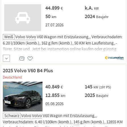
44.899
k.A.
€
kW
50
2024
km
Baujahr
27.07.2026
Weiß
Volvo
Volvo
V60 Wagon mit Erstzulassung,, Verbrauchsdaten:
6.20 l/100km (komb.), 162 g/km (komb.), 50 KM km Laufleistung, -
Türer, Sitze und. Jetzt bei instamotion online kaufen oder günstig
finanzieren. Nur geprüfte Fahrzeuge mit Garantie, 14 Tage
Rückgaberecht und Lieferung vor die Haustür. Jetzt informieren!
2025 Volvo V60 B4 Plus
Deutschland
40.849
145
€
kW (197 PS)
12.855
2025
km
Baujahr
05.08.2026
Schwarz
Volvo
Volvo
V60 Wagon mit Erstzulassung,,
Verbrauchsdaten: 6.40 l/100km (komb.),
145
g/km (komb.), 12855 KM