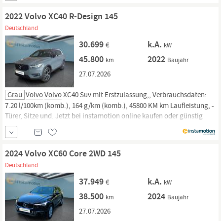
2022 Volvo XC40 R-Design 145
Deutschland
30.699
k.A.
€
kW
45.800
2022
km
Baujahr
27.07.2026
Grau
Volvo
Volvo
XC40 Suv mit Erstzulassung,, Verbrauchsdaten:
7.20 l/100km (komb.), 164 g/km (komb.), 45800 KM km Laufleistung, -
Türer, Sitze und. Jetzt bei instamotion online kaufen oder günstig
finanzieren. Nur geprüfte Fahrzeuge mit Garantie, 14 Tage
Rückgaberecht und Lieferung vor die Haustür. Jetzt informieren!
2024 Volvo XC60 Core 2WD 145
Deutschland
37.949
k.A.
€
kW
38.500
2024
km
Baujahr
27.07.2026