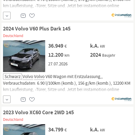
km Laufleistung, -Türer, Sitze und. Jetzt bei instamotion online
kaufen oder günstig finanzieren. Nur geprüfte Fahrzeuge mit
Garantie, 14 Tage Rückgaberecht und Lieferung vor die Haustür. Jetzt
informieren!
2024 Volvo V60 Plus Dark 145
Deutschland
36.949
k.A.
€
kW
12.200
2024
km
Baujahr
27.07.2026
Schwarz
Volvo
Volvo
V60 Wagon mit Erstzulassung,,
Verbrauchsdaten: 6.90 l/100km (komb.), 156 g/km (komb.), 12200 KM
km Laufleistung, -Türer, Sitze und. Jetzt bei instamotion online
kaufen oder günstig finanzieren. Nur geprüfte Fahrzeuge mit
Garantie, 14 Tage Rückgaberecht und Lieferung vor die Haustür. Jetzt
informieren!
2023 Volvo XC60 Core 2WD 145
Deutschland
34.799
k.A.
€
kW