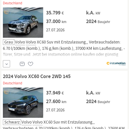
Deutschland
35.799
k.A.
€
kW
37.000
2024
km
Baujahr
27.07.2026
Grau
Volvo
Volvo
XC60 Suv mit Erstzulassung,, Verbrauchsdaten:
6.70 l/100km (komb.), 176 g/km (komb.), 37000 KM km Laufleistung, -
Türer, Sitze und. Jetzt bei instamotion online kaufen oder günstig
finanzieren. Nur geprüfte Fahrzeuge mit Garantie, 14 Tage
Rückgaberecht und Lieferung vor die Haustür. Jetzt informieren!
2024 Volvo XC60 Core 2WD 145
Deutschland
37.949
k.A.
€
kW
27.600
2024
km
Baujahr
27.07.2026
Schwarz
Volvo
Volvo
XC60 Suv mit Erstzulassung,,
Verbrauchsdaten: 6.70 l/100km (komb.), 176 g/km (komb.), 27600 KM