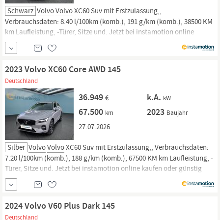
Schwarz
Volvo
Volvo
XC60 Suv mit Erstzulassung,,
Verbrauchsdaten: 8.40 l/100km (komb.), 191 g/km (komb.), 38500 KM
km Laufleistung, -Türer, Sitze und. Jetzt bei instamotion online
kaufen oder günstig finanzieren. Nur geprüfte Fahrzeuge mit
Garantie, 14 Tage Rückgaberecht und Lieferung vor die Haustür. Jetzt
informieren!
2023 Volvo XC60 Core AWD 145
Deutschland
36.949
k.A.
€
kW
67.500
2023
km
Baujahr
27.07.2026
Silber
Volvo
Volvo
XC60 Suv mit Erstzulassung,, Verbrauchsdaten:
7.20 l/100km (komb.), 188 g/km (komb.), 67500 KM km Laufleistung, -
Türer, Sitze und. Jetzt bei instamotion online kaufen oder günstig
finanzieren. Nur geprüfte Fahrzeuge mit Garantie, 14 Tage
Rückgaberecht und Lieferung vor die Haustür. Jetzt informieren!
2024 Volvo V60 Plus Dark 145
Deutschland