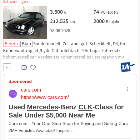
Schwenningen
3.500
74
€
kW (100 PS)
212.535
2000
km
Baujahr
18.06.2026
Benzin
Blau
Sondermodell, Zustand: gut, Scheckheft, D4, Im
Kundenauftrag, el./hydr. Cabrioletdach, 4 Airbags, Fahrersitz
höhenverstellbar, Vordersitze höhenverstellbar, Navigation mit
Bildschirm, Lederlenkrad, Bi-Xenon, Einparkhilfe Sensoren hinten,
Einparkhilfe Sensoren vorne, weitere Infos.