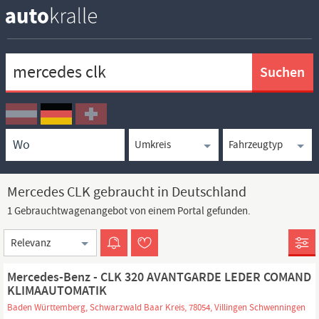
Keywortsuche
Ortssuche
Umkreissuche
Typsuche
Mercedes CLK gebraucht in Deutschland
1 Gebrauchtwagenangebot von einem Portal gefunden.
Sortierung
Mercedes-Benz - CLK 320 AVANTGARDE LEDER COMAND
KLIMAAUTOMATIK
Baden Württemberg, Schwarzwald Baar Kreis, 78054, Villingen Schwenningen