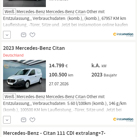
Weiß
Mercedes-Benz
Mercedes-Benz
Citan
Other mit
Erstzulassung,, Verbrauchsdaten: (komb.), (komb.), 67957 KM km
Laufleistung, -Türer, Sitze und. Jetzt bei instamotion online kaufen
oder günstig finanzieren. Nur geprüfte Fahrzeuge mit Garantie, 14
Tage Rückgaberecht und Lieferung vor die Haustür. Jetzt informieren!
2023 Mercedes-Benz Citan
Deutschland
14.799
k.A.
€
kW
100.500
2023
km
Baujahr
27.07.2026
Weiß
Mercedes-Benz
Mercedes-Benz
Citan
Other mit
Erstzulassung,, Verbrauchsdaten: 5.60 l/100km (komb.), 146 g/km
(komb.), 100500 KM km Laufleistung, -Türer, Sitze und. Jetzt bei
instamotion online kaufen oder günstig finanzieren. Nur geprüfte
Fahrzeuge mit Garantie, 14 Tage Rückgaberecht und Lieferung vor die
Haustür. Jetzt...
Mercedes-Benz - Citan 111 CDI extralang+7-