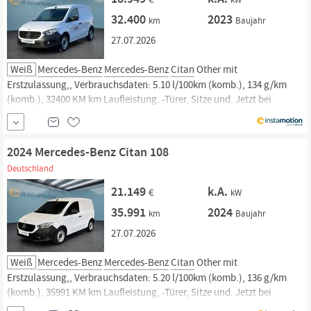
32.400
2023
km
Baujahr
27.07.2026
Weiß
Mercedes-Benz
Mercedes-Benz
Citan
Other mit
Erstzulassung,, Verbrauchsdaten: 5.10 l/100km (komb.), 134 g/km
(komb.), 32400 KM km Laufleistung, -Türer, Sitze und. Jetzt bei
instamotion online kaufen oder günstig finanzieren. Nur geprüfte
Fahrzeuge mit Garantie, 14 Tage Rückgaberecht und Lieferung vor die
Haustür. Jetzt...
2024 Mercedes-Benz Citan 108
Deutschland
21.149
k.A.
€
kW
35.991
2024
km
Baujahr
27.07.2026
Weiß
Mercedes-Benz
Mercedes-Benz
Citan
Other mit
Erstzulassung,, Verbrauchsdaten: 5.20 l/100km (komb.), 136 g/km
(komb.), 35991 KM km Laufleistung, -Türer, Sitze und. Jetzt bei
instamotion online kaufen oder günstig finanzieren. Nur geprüfte