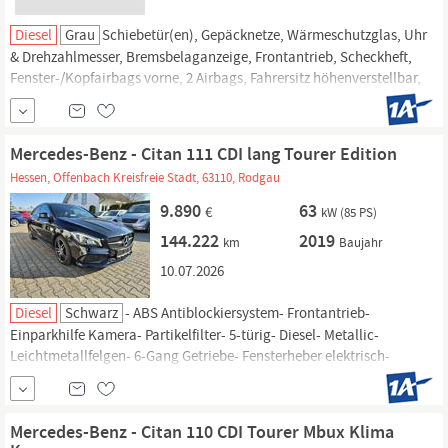
Diesel
Grau
Schiebetür(en), Gepäcknetze, Wärmeschutzglas, Uhr
& Drehzahlmesser, Bremsbelaganzeige, Frontantrieb, Scheckheft,
Fenster-/Kopfairbags vorne, 2 Airbags, Fahrersitz höhenverstellbar,
Lederlenkrad, Lichtautomatik, Einparkhilfe Sensoren hinten, weitere
Infos.
Mercedes-Benz - Citan 111 CDI lang Tourer Edition
Hessen, Offenbach Kreisfreie Stadt, 63110, Rodgau
9.890
63
€
kW (85 PS)
144.222
2019
km
Baujahr
10.07.2026
Diesel
Schwarz
- ABS Antiblockiersystem- Frontantrieb-
Einparkhilfe Kamera- Partikelfilter- 5-türig- Diesel- Metallic-
Leichtmetallfelgen- 6-Gang Getriebe- Fensterheber elektrisch-
Klimaautomatik- Zentralverriegelung mit Fernbed.Airbag-
Beifahrerairbag- Fahrerairbag- Fenster-/Kopfairbags vorne-
Seitenairbags vorneAllgemein- Radiovorbereitung- weitere Infos.
Mercedes-Benz - Citan 110 CDI Tourer Mbux Klima