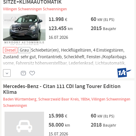
SITZE+KLIMAAUTOMATIK
Villingen Schwenningen Schwenningen
11.998
60
€
kW (81 PS)
123.455
2015
km
Baujahr
16.07.2026
Diesel
Grau
Schiebetür(en), Heckflügeltüren, 4 Einstiegstüren,
Zustand: sehr gut, Frontantrieb, Scheckheft, Fenster-/Kopfairbags
vorne, Fahrersitz höhenverstellbar, Lederlenkrad, Lichtautomatik,
Einparkhilfe Sensoren hinten, Regensensor, Bergabfahrhilfe, weitere
Infos.
Mercedes-Benz - Citan 111 CDI lang Tourer Edition
Klima
Baden Württemberg, Schwarzwald Baar Kreis, 78054, Villingen Schwenningen
Schwenningen
15.998
60
€
kW (81 PS)
58.000
2018
km
Baujahr
15.07.2026