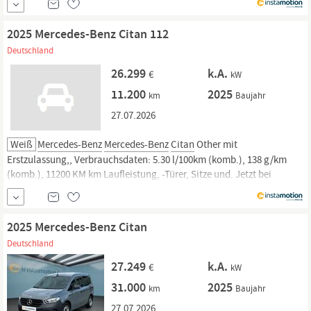
Fahrzeuge mit Garantie, 14 Tage Rückgaberecht und Lieferung vor die
Haustür. Jetzt...
2025 Mercedes-Benz Citan 112
Deutschland
26.299
k.A.
€
kW
11.200
2025
km
Baujahr
27.07.2026
Weiß
Mercedes-Benz
Mercedes-Benz
Citan
Other mit
Erstzulassung,, Verbrauchsdaten: 5.30 l/100km (komb.), 138 g/km
(komb.), 11200 KM km Laufleistung, -Türer, Sitze und. Jetzt bei
instamotion online kaufen oder günstig finanzieren. Nur geprüfte
Fahrzeuge mit Garantie, 14 Tage Rückgaberecht und Lieferung vor die
Haustür. Jetzt...
2025 Mercedes-Benz Citan
Deutschland
27.249
k.A.
€
kW
31.000
2025
km
Baujahr
27.07.2026