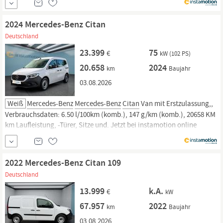
Rückgaberecht und Lieferung vor die Haustür. Jetzt informieren!
2024 Mercedes-Benz Citan
Deutschland
23.399
75
€
kW (102 PS)
20.658
2024
km
Baujahr
03.08.2026
Weiß
Mercedes-Benz
Mercedes-Benz
Citan
Van mit Erstzulassung,,
Verbrauchsdaten: 6.50 l/100km (komb.), 147 g/km (komb.), 20658 KM
km Laufleistung, -Türer, Sitze und. Jetzt bei instamotion online
kaufen oder günstig finanzieren. Nur geprüfte Fahrzeuge mit
Garantie, 14 Tage Rückgaberecht und Lieferung vor die Haustür.
Jetzt...
2022 Mercedes-Benz Citan 109
Deutschland
13.999
k.A.
€
kW
67.957
2022
km
Baujahr
03.08.2026