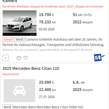
Kamera
Nordrhein Westfalen, Wuppertal Kreisfreie Stadt, 42327, Wuppertal Vohwinkel
19.700
51
€
kW (70 PS)
78.232
2022
km
Baujahr
03.04.2026
Diesel
Weiß
Camono GmbHIhr Autohaus seit über 20 Jahren, ihr
Partner für Gebrauchtwagen, Transporter und LKWsDieses Fahrzeug
können Sie an unserem Lagerstandort in Wuppertal-Barmen
besichtigen.Vor der Beule 3742277 Wuppertal- Gerne können wir
Ihnen auf Anfrage weitere Bilder schicken, weitere Infos.
2025 Mercedes-Benz Citan 110
Deutschland
25.699
k.A.
€
kW
22.400
2025
km
Baujahr
27.07.2026
Weiß
Mercedes-Benz
Mercedes-Benz
Citan
Other mit