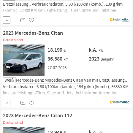
Erstzulassung,, Verbrauchsdaten: 5.30 l/100km (komb.), 139 g/km
(komb.), 22400 KM km Laufleistung, -Türer, Sitze und. Jetzt bei
instamotion online kaufen oder günstig finanzieren. Nur geprüfte
Fahrzeuge mit Garantie, 14 Tage Rückgaberecht und Lieferung vor die
Haustür. Jetzt...
2023 Mercedes-Benz Citan
Deutschland
18.199
k.A.
€
kW
36.580
2023
km
Baujahr
27.07.2026
Weiß
Mercedes-Benz
Mercedes-Benz
Citan
Van mit Erstzulassung,,
Verbrauchsdaten: 6.80 l/100km (komb.), 154 g/km (komb.), 36580 KM
km Laufleistung, -Türer, Sitze und. Jetzt bei instamotion online
kaufen oder günstig finanzieren. Nur geprüfte Fahrzeuge mit
Garantie, 14 Tage Rückgaberecht und Lieferung vor die Haustür.
Jetzt...
2023 Mercedes-Benz Citan 112
Deutschland
18.949
k.A.
€
kW