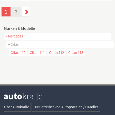
1
2
Marken & Modelle
+ Mercedes
+ Citan
Citan 110
Citan 111
Citan 112
Citan 113
Über Autokralle
Für Betreiber von Autoportalen / Händler