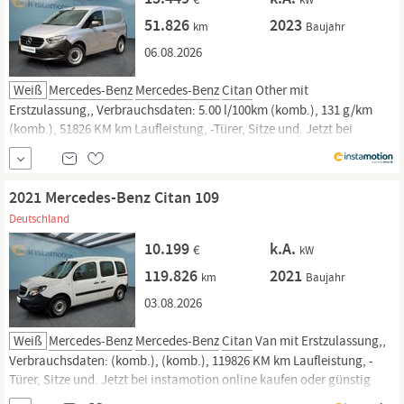
51.826
2023
km
Baujahr
06.08.2026
Weiß
Mercedes-Benz
Mercedes-Benz
Citan
Other mit
Erstzulassung,, Verbrauchsdaten: 5.00 l/100km (komb.), 131 g/km
(komb.), 51826 KM km Laufleistung, -Türer, Sitze und. Jetzt bei
instamotion online kaufen oder günstig finanzieren. Nur geprüfte
Fahrzeuge mit Garantie, 14 Tage Rückgaberecht und Lieferung vor die
Haustür. Jetzt...
2021 Mercedes-Benz Citan 109
Deutschland
10.199
k.A.
€
kW
119.826
2021
km
Baujahr
03.08.2026
Weiß
Mercedes-Benz
Mercedes-Benz
Citan
Van mit Erstzulassung,,
Verbrauchsdaten: (komb.), (komb.), 119826 KM km Laufleistung, -
Türer, Sitze und. Jetzt bei instamotion online kaufen oder günstig
finanzieren. Nur geprüfte Fahrzeuge mit Garantie, 14 Tage