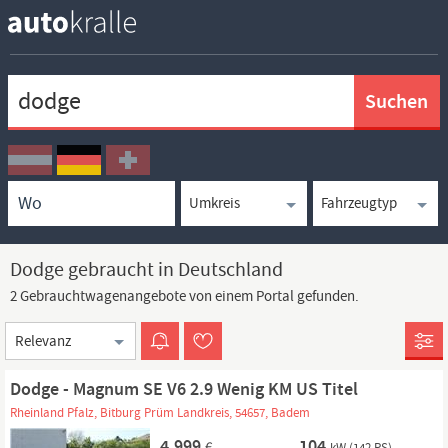
Keywortsuche
Ortssuche
Umkreissuche
Typsuche
Dodge gebraucht in Deutschland
2 Gebrauchtwagenangebote von einem Portal gefunden.
Sortierung
Dodge - Magnum SE V6 2.9 Wenig KM US Titel
Rheinland Pfalz, Bitburg Prüm Landkreis, 54657, Badem
4.999
104
€
kW (142 PS)