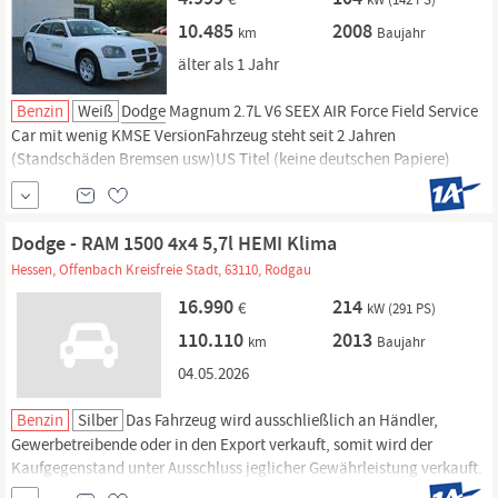
10.485
2008
km
Baujahr
älter als 1 Jahr
Benzin
Weiß
Dodge
Magnum 2.7L V6 SEEX AIR Force Field Service
Car mit wenig KMSE VersionFahrzeug steht seit 2 Jahren
(Standschäden Bremsen usw)US Titel (keine deutschen Papiere)
Verzollung wurde bereits gemacht und bezahlt.Importiert von den
Azoren US Airforce StützpunktDaimler-Chrysler 6 Cylinder 2.7L
Gasoline Engine, weitere Infos.
Dodge - RAM 1500 4x4 5,7l HEMI Klima
Hessen, Offenbach Kreisfreie Stadt, 63110, Rodgau
16.990
214
€
kW (291 PS)
110.110
2013
km
Baujahr
04.05.2026
Benzin
Silber
Das Fahrzeug wird ausschließlich an Händler,
Gewerbetreibende oder in den Export verkauft, somit wird der
Kaufgegenstand unter Ausschluss jeglicher Gewährleistung verkauft.