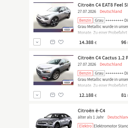
Citroën C4 EAT8 Feel 
27.07.2026
Deutschland
Benzin
Grau
+++++++++ Di
Grau Metallic wurde in unse
Monate. Zu einer Probefahrt
(ABS), Elektron. Stabilitäts
14.388
96
€
Citroën C4 Cactus 1.2
27.07.2026
Deutschland
Benzin
Grau
+++++++++ Di
Grau Metallic wurde in unse
Monate. Zu einer Probefahrt 
(6-Stufen), Audio-Navigation
12.188
81
€
Citroën ë-C4
älter als 1 Jahr
Deutschlan
Elektro
Elektromotor Stan