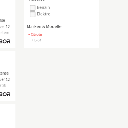
Benzin
Elektro
nse
uer 12
Marken & Modelle
System
+ Citroën
+ E-C4
tense
uer 12
tik -