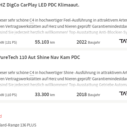
SHZ DigCo CarPlay LED PDC Klimaaut.
eser sehr schöne
C4
in hochwertiger Feel-Ausführung in attraktivem Arte
ren Vertragswerkstätten auf Herz und Nieren geprüft! Garantiemindestda
 sind Sie jederzeit herzlich willkommen! Top-Ausstattung Anti-Blockier-
-Programm (ESP) &...
55.103
2022
kW (131 PS)
km
Baujahr
 PureTech 110 Aut Shine Nav Kam PDC
eser sehr schöne
C4
in hochwertiger Shine -Ausführung in attraktivem Ar
ren Vertragswerkstätten auf Herz und Nieren geprüft! Garantiemindestda
sind Sie jederzeit herzlich willkommen! Top-Ausstattung Getriebe Automa
ssystem mit Farbdisplay,...
33.300
2018
kW (110 PS)
km
Baujahr
d
dard-Range 136 PLUS