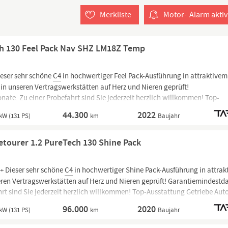
Merkliste
Motor-
Alarm
aktiv
ch 130 Feel Pack Nav SHZ LM18Z Temp
eser sehr schöne
C4
in hochwertiger Feel Pack-Ausführung in attraktivem
 in unseren Vertragswerkstätten auf Herz und Nieren geprüft!
ate. Zu einer Probefahrt sind Sie jederzeit herzlich willkommen! Top-
CO-LED, Audio-Navigationssystem:
44.300
2022
kW (131 PS)
km
Baujahr
etourer 1.2 PureTech 130 Shine Pack
+ Dieser sehr schöne
C4
in hochwertiger Shine Pack-Ausführung in attrak
ren Vertragswerkstätten auf Herz und Nieren geprüft! Garantiemindestd
hrt sind Sie jederzeit herzlich willkommen! Top-Ausstattung Getriebe Au
ionssystem, Sonderlackierung schwarz...
96.000
2020
kW (131 PS)
km
Baujahr