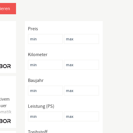
ieren
Preis
Kilometer
Baujahr
tivem
auer
Leistung (PS)
tomatik
Treibstoff