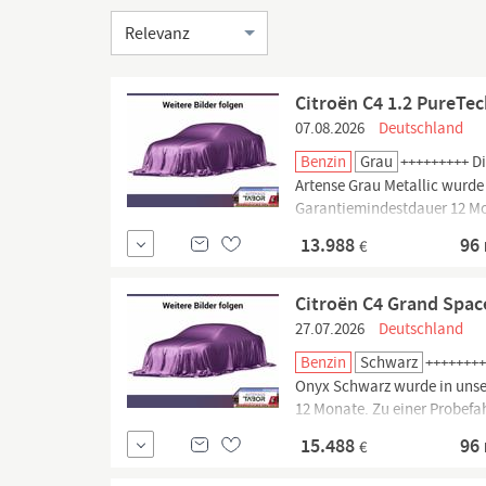
Sortierung
Citroën C4 1.2 PureTe
07.08.2026
Deutschland
Benzin
Grau
+++++++++ Di
Artense Grau Metallic wurde
Garantiemindestdauer 12 Mon
Ausstattung Scheinwerfer E
13.988
96
€
Citroën C4 Grand Spac
27.07.2026
Deutschland
Benzin
Schwarz
++++++++
Onyx Schwarz wurde in unse
12 Monate. Zu einer Probefa
- (8-Stufen), Audio-Navigat
15.488
96
€