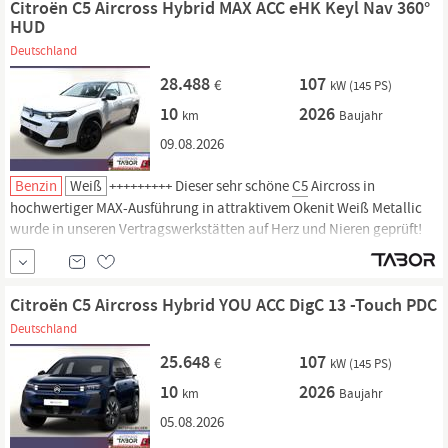
Citroën C5 Aircross Hybrid MAX ACC eHK Keyl Nav 360°
HUD
Deutschland
28.488
107
€
kW (145 PS)
10
2026
km
Baujahr
09.08.2026
Benzin
Weiß
+++++++++ Dieser sehr schöne
C5
Aircross in
hochwertiger MAX-Ausführung in attraktivem Okenit Weiß Metallic
wurde in unseren Vertragswerkstätten auf Herz und Nieren geprüft!
Europaweite Herstellergarantie. Top-Ausstattung Getriebe Automatik
- Doppelkupplungsgetriebe (6-Stufen, Hybrid), Matrix-LED-
Scheinwerfer, Einparkhilfe vorn und hinten inkl. Visio Park
Citroën C5 Aircross Hybrid YOU ACC DigC 13 -Touch PDC
Deutschland
25.648
107
€
kW (145 PS)
10
2026
km
Baujahr
05.08.2026