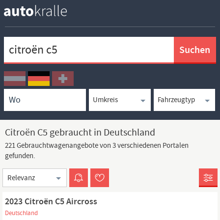
Keywortsuche
Ortssuche
Umkreissuche
Typsuche
Citroën C5 gebraucht in Deutschland
221 Gebrauchtwagenangebote von 3 verschiedenen Portalen
gefunden.
Sortierung
2023 Citroën C5 Aircross
Deutschland