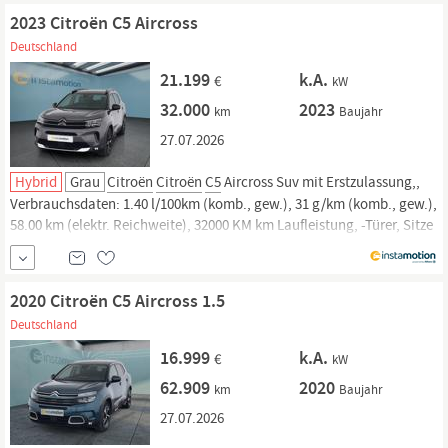
2023 Citroën C5 Aircross
Deutschland
21.199
k.A.
€
kW
32.000
2023
km
Baujahr
27.07.2026
Hybrid
Grau
Citroën
Citroën
C5
Aircross Suv mit Erstzulassung,,
Verbrauchsdaten: 1.40 l/100km (komb., gew.), 31 g/km (komb., gew.),
58.00 km (elektr. Reichweite), 32000 KM km Laufleistung, -Türer, Sitze
und. Jetzt bei instamotion online kaufen oder günstig finanzieren.
Nur geprüfte Fahrzeuge mit Garantie, 14 Tage Rückgaberecht und...
2020 Citroën C5 Aircross 1.5
Deutschland
16.999
k.A.
€
kW
62.909
2020
km
Baujahr
27.07.2026