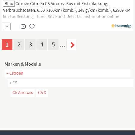
Blau
Citroën
Citroën
C5
Aircross Suv mit Erstzulassung,,
Verbrauchsdaten: 6.50 l/100km (komb.), 148 g/km (komb.), 62909 KM
km Laufleistung, -Türer, Sitze und. Jetzt bei instamotion online
kaufen oder günstig finanzieren. Nur geprüfte Fahrzeuge mit
Garantie, 14 Tage Rückgaberecht und Lieferung vor die Haustür. Jetzt
informieren!
1
2
3
4
5
…
Marken & Modelle
+ Citroën
+ C5
C5 Aircross
C5 X