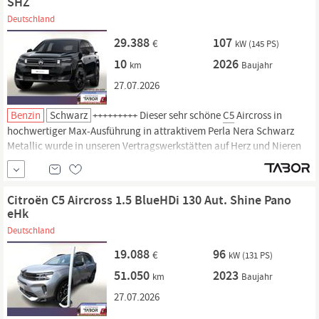
SHZ
Deutschland
29.388
107
€
kW (145 PS)
10
2026
km
Baujahr
27.07.2026
Benzin
Schwarz
+++++++++ Dieser sehr schöne
C5
Aircross in
hochwertiger Max-Ausführung in attraktivem Perla Nera Schwarz
Metallic wurde in unseren Vertragswerkstätten auf Herz und Nieren
geprüft! Europaweite Herstellergarantie. Zu einer Probefahrt sind Sie
jederzeit herzlich willkommen! Top-Ausstattung Getriebe Automatik -
Doppelkupplungsgetriebe (6-Stufen,
Citroën C5 Aircross 1.5 BlueHDi 130 Aut. Shine Pano
eHk
Deutschland
19.088
96
€
kW (131 PS)
51.050
2023
km
Baujahr
27.07.2026