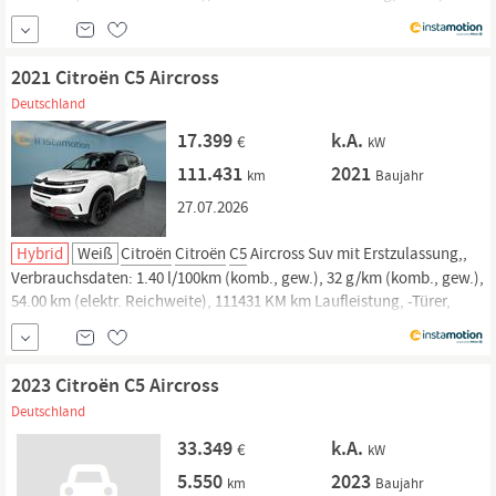
und. Jetzt bei instamotion online kaufen oder günstig finanzieren.
Nur geprüfte Fahrzeuge mit Garantie, 14 Tage Rückgaberecht und...
2021 Citroën C5 Aircross
Deutschland
17.399
k.A.
€
kW
111.431
2021
km
Baujahr
27.07.2026
Hybrid
Weiß
Citroën
Citroën
C5
Aircross Suv mit Erstzulassung,,
Verbrauchsdaten: 1.40 l/100km (komb., gew.), 32 g/km (komb., gew.),
54.00 km (elektr. Reichweite), 111431 KM km Laufleistung, -Türer,
Sitze und. Jetzt bei instamotion online kaufen oder günstig
finanzieren. Nur geprüfte Fahrzeuge mit Garantie, 14 Tage
Rückgaberecht und...
2023 Citroën C5 Aircross
Deutschland
33.349
k.A.
€
kW
5.550
2023
km
Baujahr