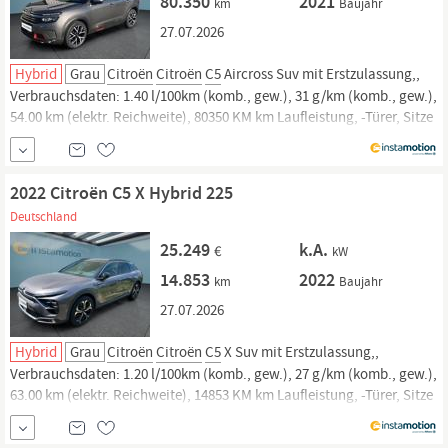
80.350
2021
km
Baujahr
27.07.2026
Hybrid
Grau
Citroën
Citroën
C5
Aircross Suv mit Erstzulassung,,
Verbrauchsdaten: 1.40 l/100km (komb., gew.), 31 g/km (komb., gew.),
54.00 km (elektr. Reichweite), 80350 KM km Laufleistung, -Türer, Sitze
und. Jetzt bei instamotion online kaufen oder günstig finanzieren.
Nur geprüfte Fahrzeuge mit Garantie, 14 Tage Rückgaberecht und...
2022 Citroën C5 X Hybrid 225
Deutschland
25.249
k.A.
€
kW
14.853
2022
km
Baujahr
27.07.2026
Hybrid
Grau
Citroën
Citroën
C5
X Suv mit Erstzulassung,,
Verbrauchsdaten: 1.20 l/100km (komb., gew.), 27 g/km (komb., gew.),
63.00 km (elektr. Reichweite), 14853 KM km Laufleistung, -Türer, Sitze
und. Jetzt bei instamotion online kaufen oder günstig finanzieren.
Nur geprüfte Fahrzeuge mit Garantie, 14 Tage Rückgaberecht und...