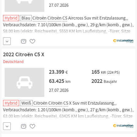
27.07.2026
Hybrid
Blau
Citroën
Citroën
C5
Aircross Suv mit Erstzulassung,,
Verbrauchsdaten: 7.10 l/100km (komb., gew.), 29 g/km (komb., gew.),
58.00 km (elektr. Reichweite), 5550 KM km Laufleistung, -Türer, Sitze
und. Jetzt bei instamotion online kaufen oder günstig finanzieren.
Nur geprüfte Fahrzeuge mit Garantie, 14 Tage Rückgaberecht und...
2022 Citroën C5 X
Deutschland
23.399
165
€
kW (224 PS)
63.425
2022
km
Baujahr
27.07.2026
Hybrid
Weiß
Citroën
Citroën
C5
X Suv mit Erstzulassung,,
Verbrauchsdaten: 1.20 l/100km (komb., gew.), 27 g/km (komb., gew.),
63.00 km (elektr. Reichweite), 63425 KM km Laufleistung, -Türer, Sitze
und. Jetzt bei instamotion online kaufen oder günstig finanzieren.
Nur geprüfte Fahrzeuge mit Garantie, 14 Tage Rückgaberecht und...