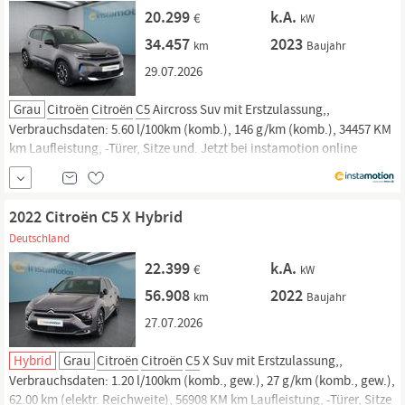
20.299
k.A.
€
kW
34.457
2023
km
Baujahr
29.07.2026
Grau
Citroën
Citroën
C5
Aircross Suv mit Erstzulassung,,
Verbrauchsdaten: 5.60 l/100km (komb.), 146 g/km (komb.), 34457 KM
km Laufleistung, -Türer, Sitze und. Jetzt bei instamotion online
kaufen oder günstig finanzieren. Nur geprüfte Fahrzeuge mit
Garantie, 14 Tage Rückgaberecht und Lieferung vor die Haustür. Jetzt
informieren!
2022 Citroën C5 X Hybrid
Deutschland
22.399
k.A.
€
kW
56.908
2022
km
Baujahr
27.07.2026
Hybrid
Grau
Citroën
Citroën
C5
X Suv mit Erstzulassung,,
Verbrauchsdaten: 1.20 l/100km (komb., gew.), 27 g/km (komb., gew.),
62.00 km (elektr. Reichweite), 56908 KM km Laufleistung, -Türer, Sitze