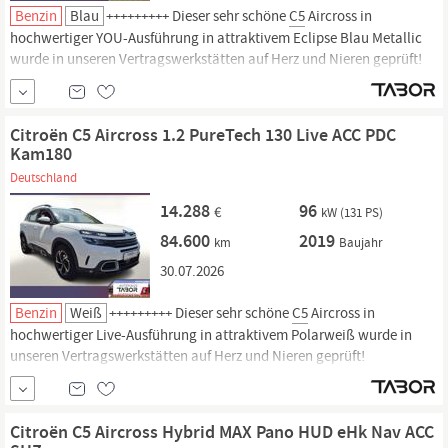
Benzin
Blau
+++++++++ Dieser sehr schöne
C5
Aircross in
hochwertiger YOU-Ausführung in attraktivem Eclipse Blau Metallic
wurde in unseren Vertragswerkstätten auf Herz und Nieren geprüft!
Europaweite Herstellergarantie. Zu einer Probefahrt sind Sie jederzeit
herzlich willkommen! Top-Ausstattung Getriebe Automatik -
Doppelkupplungsgetriebe (6-Stufen,
Citroën C5 Aircross 1.2 PureTech 130 Live ACC PDC
Kam180
Deutschland
14.288
96
€
kW (131 PS)
84.600
2019
km
Baujahr
30.07.2026
Benzin
Weiß
+++++++++ Dieser sehr schöne
C5
Aircross in
hochwertiger Live-Ausführung in attraktivem Polarweiß wurde in
unseren Vertragswerkstätten auf Herz und Nieren geprüft!
Garantiemindestdauer 12 Monate. Zu einer Probefahrt sind Sie
jederzeit herzlich willkommen! Top-Ausstattung Kälte-Paket inkl.
Sitzheizung vorn und Frontscheibe heizbar, LM-Felgen 8x18
Citroën C5 Aircross Hybrid MAX Pano HUD eHk Nav ACC