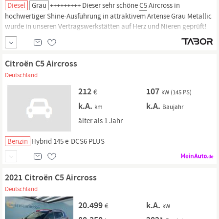
Diesel
Grau
+++++++++ Dieser sehr schöne
C5
Aircross in
hochwertiger Shine-Ausführung in attraktivem Artense Grau Metallic
wurde in unseren Vertragswerkstätten auf Herz und Nieren geprüft!
Garantiemindestdauer 12 Monate. Zu einer Probefahrt sind Sie
jederzeit herzlich willkommen! Top-Ausstattung Getriebe Automatik -
(8-Stufen), Scheinwerfer ECO-LED,
Citroën C5 Aircross
Deutschland
212
107
€
kW (145 PS)
k.A.
k.A.
km
Baujahr
älter als 1 Jahr
Benzin
Hybrid 145 ë-DCS6 PLUS
2021 Citroën C5 Aircross
Deutschland
20.499
k.A.
€
kW