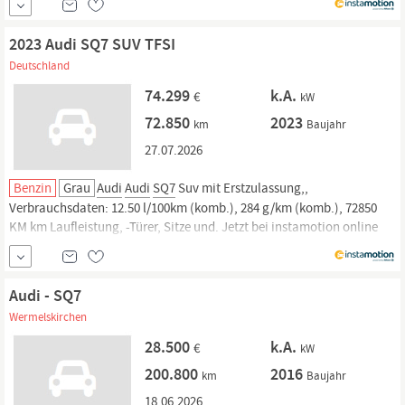
Garantie, 14 Tage Rückgaberecht und Lieferung vor die Haustür. Jetzt
informieren!
2023 Audi SQ7 SUV TFSI
Deutschland
74.299
k.A.
€
kW
72.850
2023
km
Baujahr
27.07.2026
Benzin
Grau
Audi
Audi
SQ7
Suv mit Erstzulassung,,
Verbrauchsdaten: 12.50 l/100km (komb.), 284 g/km (komb.), 72850
KM km Laufleistung, -Türer, Sitze und. Jetzt bei instamotion online
kaufen oder günstig finanzieren. Nur geprüfte Fahrzeuge mit
Garantie, 14 Tage Rückgaberecht und Lieferung vor die Haustür. Jetzt
informieren!
Audi - SQ7
Wermelskirchen
28.500
k.A.
€
kW
200.800
2016
km
Baujahr
18.06.2026