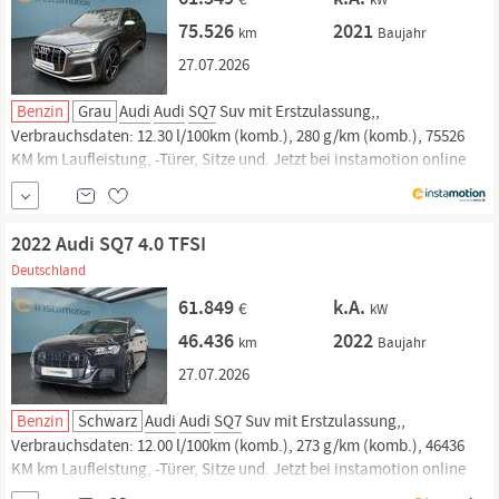
75.526
2021
km
Baujahr
27.07.2026
Benzin
Grau
Audi
Audi
SQ7
Suv mit Erstzulassung,,
Verbrauchsdaten: 12.30 l/100km (komb.), 280 g/km (komb.), 75526
KM km Laufleistung, -Türer, Sitze und. Jetzt bei instamotion online
kaufen oder günstig finanzieren. Nur geprüfte Fahrzeuge mit
Garantie, 14 Tage Rückgaberecht und Lieferung vor die Haustür. Jetzt
informieren!
2022 Audi SQ7 4.0 TFSI
Deutschland
61.849
k.A.
€
kW
46.436
2022
km
Baujahr
27.07.2026
Benzin
Schwarz
Audi
Audi
SQ7
Suv mit Erstzulassung,,
Verbrauchsdaten: 12.00 l/100km (komb.), 273 g/km (komb.), 46436
KM km Laufleistung, -Türer, Sitze und. Jetzt bei instamotion online
kaufen oder günstig finanzieren. Nur geprüfte Fahrzeuge mit