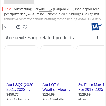
Diesel
Ausstattung: Der
Audi
SQ7
(Baujahr 2016) ist die sportliche
Speerspitze der Q7-Baureihe. Er kombiniert ein bulliges Design mit
Premium-KomfortSerienausstattung.MotorisierungMotor: 4,0-Liter-
V8-TDI (Diesel) mit Biturbo-Aufladung und elektrischem
VerdichterLeistung: 320 kW (435 PS) und 900 Nm Drehmoment -
dieses model med weitere Infos.