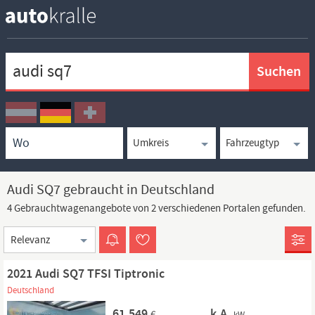
Keywortsuche
Ortssuche
Umkreissuche
Typsuche
Audi SQ7 gebraucht in Deutschland
4 Gebrauchtwagenangebote von 2 verschiedenen Portalen gefunden.
Sortierung
2021 Audi SQ7 TFSI Tiptronic
Deutschland
61.549
k.A.
€
kW