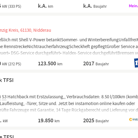
5
k.A.
k.A.
kW (333 PS)
km
Baujahr
nzig Kreis, 61130, Nidderau
eßlich mit Shell V-Power betanktSommer- und WinterbereifungUnfallfrei
e RennstreckeNichtraucherfahrzeugScheckheft gepflegtGroßer Service 
euert• DSG-Service durchgeführt• Haldex-Service durchgeführtBremsen v
neuert
0
123.500
2017
kW (272 PS)
km
Baujahr
k TFSI
i
S3
Hatchback mit Erstzulassung,, Verbrauchsdaten: 8.50 l/100km (komb.
ufleistung, -Türer, Sitze und. Jetzt bei instamotion online kaufen oder
prüfte Fahrzeuge mit Garantie, 14 Tage Rückgaberecht und Lieferung vor d
A.
19.850
2025
kW
km
Baujahr
e TFSI