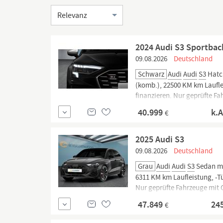
Sortierung
2024 Audi S3 Sportbac
09.08.2026
Deutschland
Schwarz
Audi
Audi
S3
Hatch
(komb.), 22500 KM km Lauflei
finanzieren. Nur geprüfte Fa
Jetzt informieren!
40.999
k.
€
2025 Audi S3
09.08.2026
Deutschland
Grau
Audi
Audi
S3
Sedan mi
6311 KM km Laufleistung, -Tü
Nur geprüfte Fahrzeuge mit 
informieren!
47.849
24
€