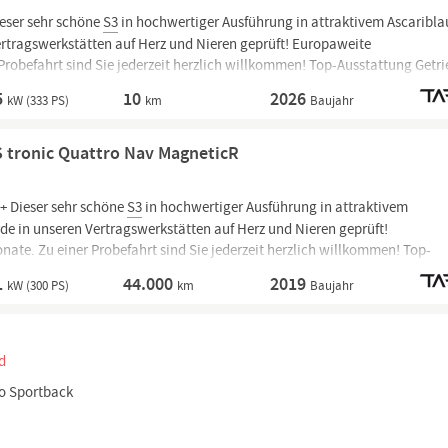
eser sehr schöne
S3
in hochwertiger Ausführung in attraktivem Ascaribla
ertragswerkstätten auf Herz und Nieren geprüft! Europaweite
 Probefahrt sind Sie jederzeit herzlich willkommen! Top-Ausstattung Getri
ebe S-tronic, Infotainment-Paket inkl.
5
10
2026
kW (333 PS)
km
Baujahr
S tronic Quattro Nav MagneticR
+ Dieser sehr schöne
S3
in hochwertiger Ausführung in attraktivem
e in unseren Vertragswerkstätten auf Herz und Nieren geprüft!
ate. Zu einer Probefahrt sind Sie jederzeit herzlich willkommen! Top-
 - Doppelkupplungsgetriebe S-tronic, Antriebsart:
1
44.000
2019
kW (300 PS)
km
Baujahr
d
ro Sportback