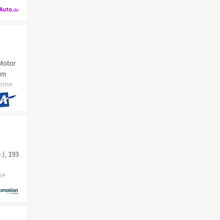
Motor
am
orne
), 193
ie