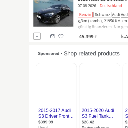
07.08.2026
Deutschland
Benzin
Schwarz
Audi
Aud
g/km (komb.), 21950 KM km La
günstig finanzieren. Nur ge
Haustür. Jetzt informieren!
45.399
k.
€