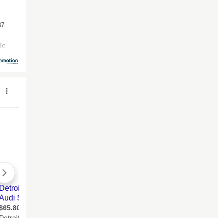
87
ie