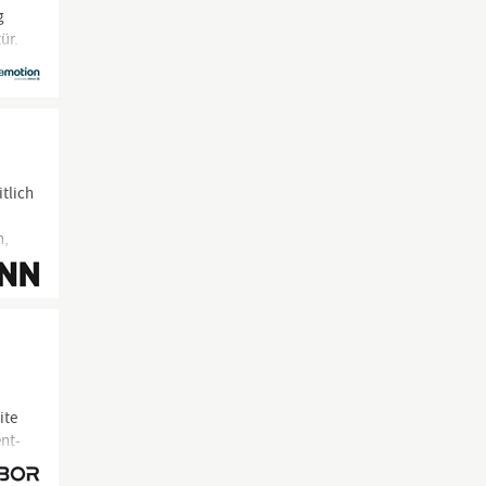
g
ür.
ite
nt-