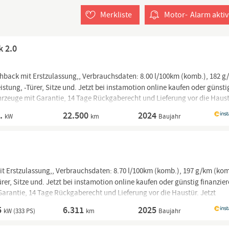
Merkliste
Motor-
Alarm
aktiv
k 2.0
back mit Erstzulassung,, Verbrauchsdaten: 8.00 l/100km (komb.), 182 g
stung, -Türer, Sitze und. Jetzt bei instamotion online kaufen oder günsti
hrzeuge mit Garantie, 14 Tage Rückgaberecht und Lieferung vor die Haust
A.
22.500
2024
kW
km
Baujahr
t Erstzulassung,, Verbrauchsdaten: 8.70 l/100km (komb.), 197 g/km (kom
rer, Sitze und. Jetzt bei instamotion online kaufen oder günstig finanzier
Garantie, 14 Tage Rückgaberecht und Lieferung vor die Haustür. Jetzt
5
6.311
2025
kW (333 PS)
km
Baujahr