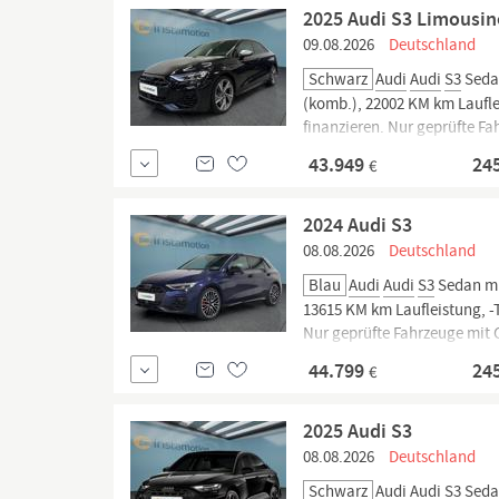
2025 Audi S3 Limousin
09.08.2026
Deutschland
Schwarz
Audi
Audi
S3
Sedan
(komb.), 22002 KM km Lauflei
finanzieren. Nur geprüfte Fa
Jetzt informieren!
43.949
24
€
2024 Audi S3
08.08.2026
Deutschland
Blau
Audi
Audi
S3
Sedan mit
13615 KM km Laufleistung, -T
Nur geprüfte Fahrzeuge mit 
informieren!
44.799
24
€
2025 Audi S3
08.08.2026
Deutschland
Schwarz
Audi
Audi
S3
Sedan