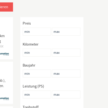
ieren
Preis
/km
g
Kilometer
ür.
Baujahr
b.),
en.
Leistung (PS)
Treibstoff