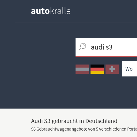
Keywortsuche
Ortssuche
Umkreissuche
Typsuche
Audi S3 gebraucht in Deutschland
96 Gebrauchtwagenangebote von 5 verschiedenen Porta