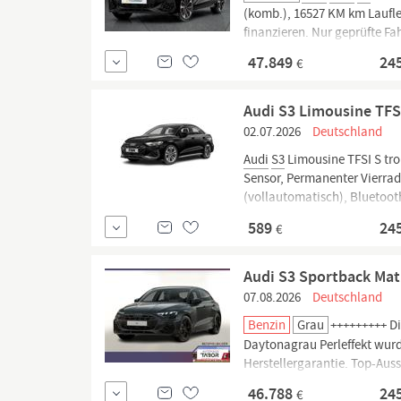
(komb.), 16527 KM km Lauflei
finanzieren. Nur geprüfte Fa
Jetzt informieren!
47.849
24
€
Audi S3 Limousine TFSI
02.07.2026
Deutschland
Audi
S3
Limousine TFSI S tronic q
Sensor, Permanenter Vierrad
(vollautomatisch), Bluetooth, Einparkassistent vorne
Verkehrszeichenerkennung,..
589
24
€
Audi S3 Sportback Mat
07.08.2026
Deutschland
Benzin
Grau
+++++++++ Di
Daytonagrau Perleffekt wurd
Herstellergarantie. Top-Aus
Paket inkl.
Audi
Application 
46.788
24
€