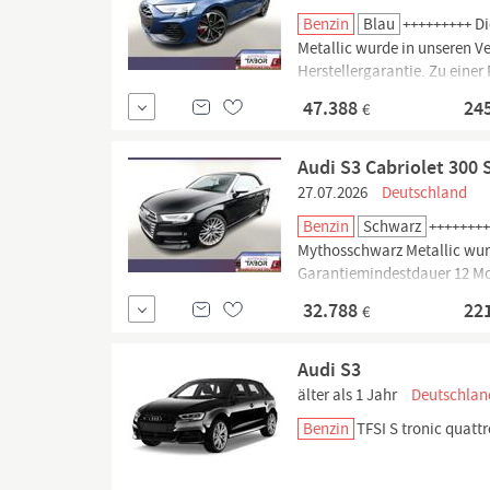
Benzin
Blau
+++++++++ Di
Metallic wurde in unseren V
Herstellergarantie. Zu einer
Gang - Doppelkupplungsgetri
47.388
24
€
Audi S3 Cabriolet 300 
27.07.2026
Deutschland
Benzin
Schwarz
++++++++
Mythosschwarz Metallic wurd
Garantiemindestdauer 12 Mon
Ausstattung Getriebe 7-Gang
32.788
22
€
Audi S3
älter als 1 Jahr
Deutschlan
Benzin
TFSI S tronic quatt