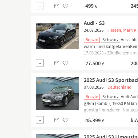
499
24
€
Audi - S3
24.07.2026
Hessen, Main Ki
Benzin
Schwarz
Ausschli
warm- und kaltgefahrenKein
17.03.2026:• Zündkerzen ern
und hinten am 12.05.2025 er
27.500
20
€
2025 Audi S3 Sportbac
07.08.2026
Deutschland
Benzin
Schwarz
Audi
Aud
g/km (komb.), 19850 KM km La
günstig finanzieren. Nur ge
Haustür. Jetzt informieren!
45.399
k.
€
2025 Audi S3 Limousin