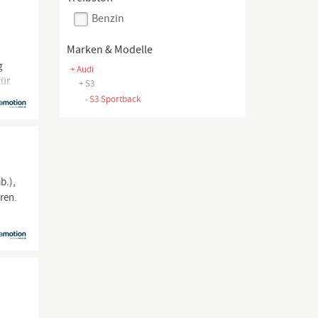
Benzin
Marken & Modelle
g
+ Audi
ür.
+ S3
-
S3 Sportback
b.),
ren.