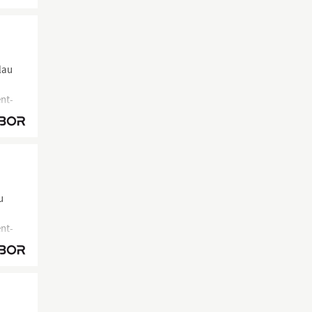
lau
nt-
u
nt-