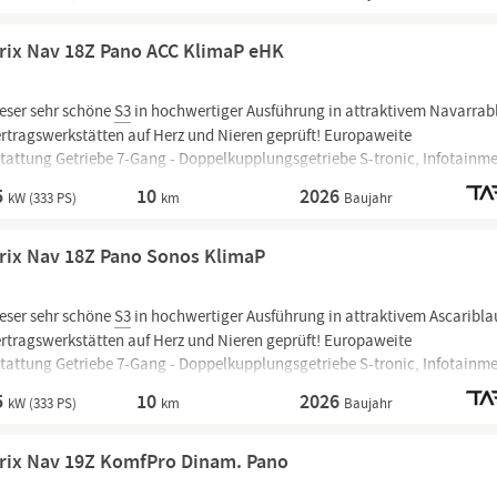
rix Nav 18Z Pano ACC KlimaP eHK
eser sehr schöne
S3
in hochwertiger Ausführung in attraktivem Navarrab
ertragswerkstätten auf Herz und Nieren geprüft! Europaweite
stattung Getriebe 7-Gang - Doppelkupplungsgetriebe S-tronic, Infotainme
Store und Smartphone Interface,
Audi
connect
5
10
2026
kW (333 PS)
km
Baujahr
rix Nav 18Z Pano Sonos KlimaP
eser sehr schöne
S3
in hochwertiger Ausführung in attraktivem Ascaribla
ertragswerkstätten auf Herz und Nieren geprüft! Europaweite
stattung Getriebe 7-Gang - Doppelkupplungsgetriebe S-tronic, Infotainme
Store und Smartphone Interface,
Audi
connect
5
10
2026
kW (333 PS)
km
Baujahr
trix Nav 19Z KomfPro Dinam. Pano