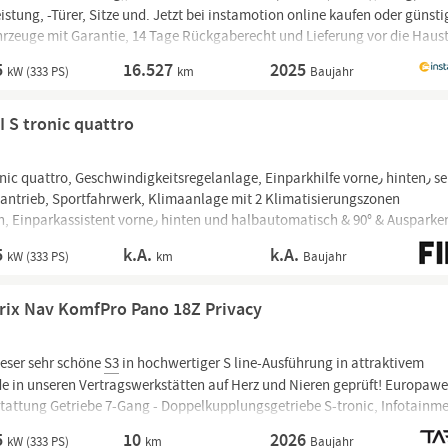
stung, -Türer, Sitze und. Jetzt bei instamotion online kaufen oder günsti
hrzeuge mit Garantie, 14 Tage Rückgaberecht und Lieferung vor die Haust
5
16.527
2025
kW (333 PS)
km
Baujahr
 S tronic quattro
uattro, Geschwindigkeitsregelanlage, Einparkhilfe vorne٫ hinten٫ seitlich
antrieb, Sportfahrwerk, Klimaanlage mit 2 Klimatisierungszonen
٫ hinten und halbautomatisch & 90° & Ausparken,
.
5
k.A.
k.A.
kW (333 PS)
km
Baujahr
rix Nav KomfPro Pano 18Z Privacy
eser sehr schöne
S3
in hochwertiger S line-Ausführung in attraktivem
e in unseren Vertragswerkstätten auf Herz und Nieren geprüft! Europawe
stattung Getriebe 7-Gang - Doppelkupplungsgetriebe S-tronic, Infotainme
Store und Smartphone Interface,
Audi
connect
5
10
2026
kW (333 PS)
km
Baujahr