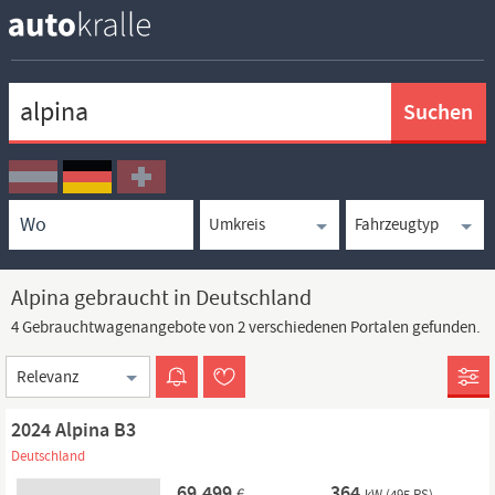
Keywortsuche
Ortssuche
Umkreissuche
Typsuche
Alpina gebraucht in Deutschland
4 Gebrauchtwagenangebote von 2 verschiedenen Portalen gefunden.
Sortierung
2024 Alpina B3
Deutschland
69.499
364
€
kW (495 PS)