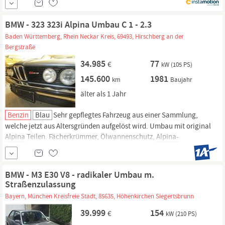
Haustür. Jetzt informieren!
BMW - 323 323i Alpina Umbau C 1 - 2.3
Baden Württemberg, Rhein Neckar Kreis, 69493, Hirschberg an der
Bergstraße
34.985
77
€
kW (105 PS)
145.600
1981
km
Baujahr
älter als 1 Jahr
Benzin
Blau
Sehr gepflegtes Fahrzeug aus einer Sammlung,
welche jetzt aus Altersgründen aufgelöst wird. Umbau mit original
Alpina
Teilen. Fächerkrümmer, Ölwannenschutz,
Alpina-
Leistungspaket,
Zusatztank im Kofferraum, Instrumente
Alpina,
weitere Infos.
BMW - M3 E30 V8 - radikaler Umbau m.
Straßenzulassung
Bayern, München Kreisfreie Stadt, 85635, Höhenkirchen Siegertsbrunn
39.999
154
€
kW (210 PS)