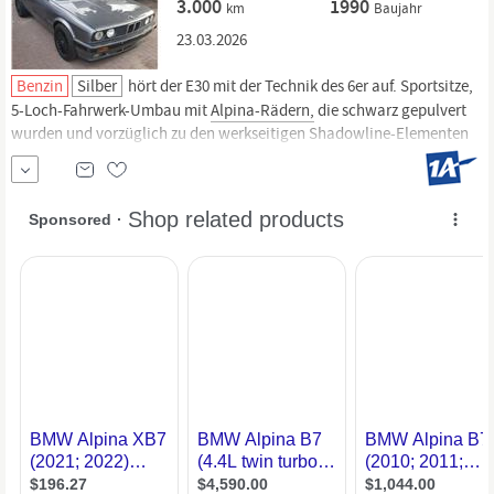
3.000
1990
km
Baujahr
23.03.2026
Benzin
Silber
hört der E30 mit der Technik des 6er auf. Sportsitze,
5-Loch-Fahrwerk-Umbau mit
Alpina-Rädern,
die schwarz gepulvert
wurden und vorzüglich zu den werkseitigen Shadowline-Elementen
passen. Große Bremsen, Stabilisatoren und Verstärkungen machen
diesen Speed-offenen Wolf im Schafspelz mit Wackeldackel auf der
Hutablage zu einem Porsche-Schreck....