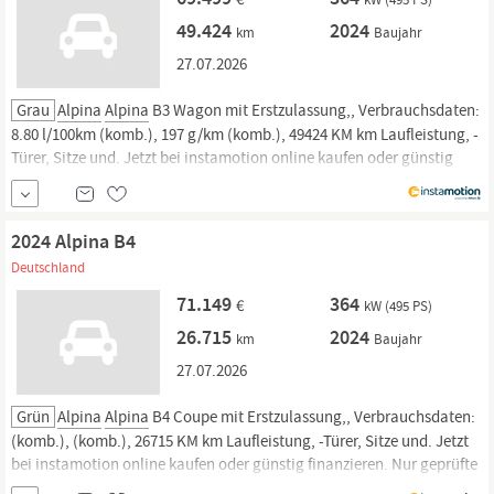
49.424
2024
km
Baujahr
27.07.2026
Grau
Alpina
Alpina
B3 Wagon mit Erstzulassung,, Verbrauchsdaten:
8.80 l/100km (komb.), 197 g/km (komb.), 49424 KM km Laufleistung, -
Türer, Sitze und. Jetzt bei instamotion online kaufen oder günstig
finanzieren. Nur geprüfte Fahrzeuge mit Garantie, 14 Tage
Rückgaberecht und Lieferung vor die Haustür. Jetzt informieren!
2024 Alpina B4
Deutschland
71.149
364
€
kW (495 PS)
26.715
2024
km
Baujahr
27.07.2026
Grün
Alpina
Alpina
B4 Coupe mit Erstzulassung,, Verbrauchsdaten:
(komb.), (komb.), 26715 KM km Laufleistung, -Türer, Sitze und. Jetzt
bei instamotion online kaufen oder günstig finanzieren. Nur geprüfte
Fahrzeuge mit Garantie, 14 Tage Rückgaberecht und Lieferung vor die