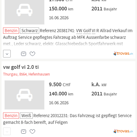
150.000
2011
km
Baujahr
16.06.2026
Benzin
Schwarz
Referenz 20381741:
VW
Golf
VI
R Allrad Verkauf im
Auftrag Service gepflegtes Fahrzeug ab MFK Aussenfarbe schwarz
met., Leder schwarz, elektr. Glasschiebedach Sportfahrwerk mit
Tieferlegung, Pedalerie mit Aluminiumauflage 8 fach bereift mit
Aluminium Felgen im Sport Design Schöne Innen-Ausstattung in
Leder schwarz mit...
vw golf vi 2.0 ti
Thurgau, 8564, Hefenhausen
9.500
k.A.
CHF
kW
140.000
2011
km
Baujahr
16.06.2026
Benzin
Weiß
Referenz 20312231: Das Fahrzeug ist gepflegt Service
gemacht 8-fach bereift, auf Felgen