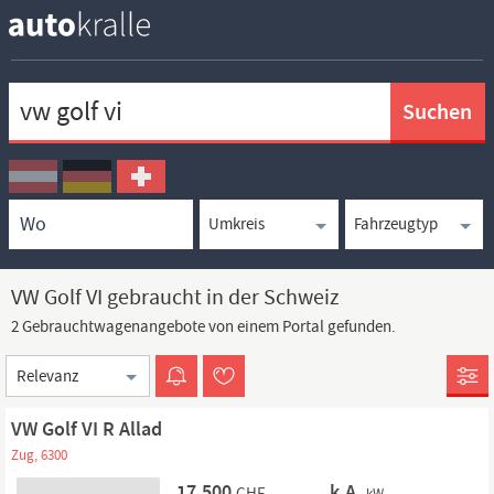
Keywortsuche
Ortssuche
Umkreissuche
Typsuche
VW Golf VI gebraucht in der Schweiz
2 Gebrauchtwagenangebote von einem Portal gefunden.
Sortierung
VW Golf VI R Allad
Zug, 6300
17.500
k.A.
CHF
kW