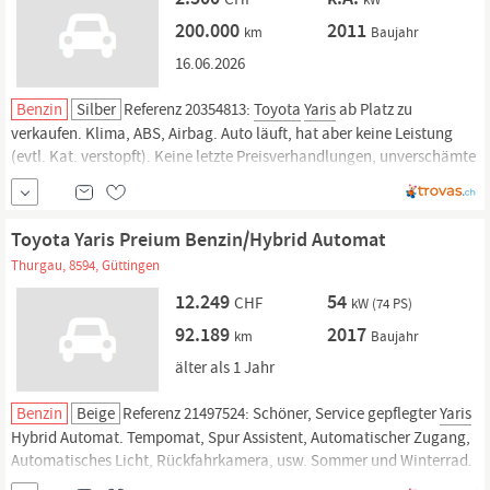
200.000
2011
km
Baujahr
16.06.2026
Benzin
Silber
Referenz 20354813:
Toyota
Yaris
ab Platz zu
verkaufen. Klima, ABS, Airbag. Auto läuft, hat aber keine Leistung
(evtl. Kat. verstopft). Keine letzte Preisverhandlungen, unverschämte
Angebote werden nicht beantwortet.
Toyota Yaris Preium Benzin/Hybrid Automat
Thurgau, 8594, Güttingen
12.249
54
CHF
kW (74 PS)
92.189
2017
km
Baujahr
älter als 1 Jahr
Benzin
Beige
Referenz 21497524: Schöner, Service gepflegter
Yaris
Hybrid Automat. Tempomat, Spur Assistent, Automatischer Zugang,
Automatisches Licht, Rückfahrkamera, usw. Sommer und Winterrad.
Wurde von 1. Besitzer aus D importiert, ist aber bei Emyl Frey Schweiz