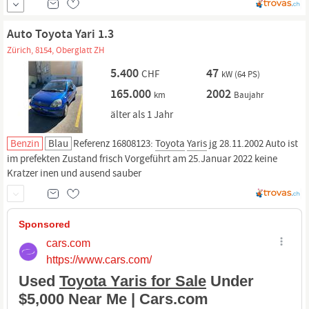
angemeldet. Letzter MFK April 2025, 92189 Km
Auto Toyota Yari 1.3
Zürich, 8154, Oberglatt ZH
5.400
47
CHF
kW (64 PS)
165.000
2002
km
Baujahr
älter als 1 Jahr
Benzin
Blau
Referenz 16808123:
Toyota
Yaris
jg 28.11.2002 Auto ist
im prefekten Zustand frisch Vorgeführt am 25.Januar 2022 keine
Kratzer inen und ausend sauber