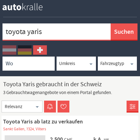
Keywortsuche
Ortssuche
Umkreissuche
Typsuche
Toyota Yaris gebraucht in der Schweiz
3 Gebrauchtwagenangebote von einem Portal gefunden.
Sortierung
Toyota Yaris ab latz zu verkaufen
Sankt Gallen, 7324, Vilters
2.500
k.A.
CHF
kW