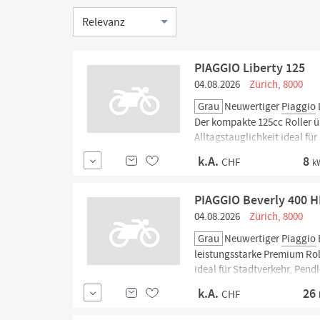
Sortierung
PIAGGIO Liberty 125
04.08.2026
Zürich, 8000
Grau
Neuwertiger
Piaggio
Der kompakte 125cc Roller 
Alltagstauglichkeit ideal für
Verbrauch und einen sportlich
k.A.
8
CHF
k
PIAGGIO Beverly 400 H
04.08.2026
Zürich, 8000
Grau
Neuwertiger
Piaggio
leistungsstarke Premium Rol
ideal für Stadtverkehr, Pend
komfortabler Sitzposition un
k.A.
26
CHF