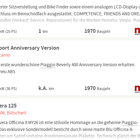
rter Sitzverstellung und Bike Finder sowie einem analogen LCD-Display 
chluss im Beinschildfach ausgestattet. COMPETENCE, FRIENDS AND DR
Händler (Verkauf, Service, Reparaturen) für die Marken Yamaha, Vespa,
Pia
Service Stützpunkt für Moto...
1
1970
kW (25 PS)
km
Baujahr
port Anniversary Version
ocarno
e erste wunderschöne
Piaggio
Beverly 400 Anniversary Version erhalten.
neu ABS
k.A.
1970
kW (36 PS)
km
Baujahr
era 125
606, Bütschwil
era Officina 8 MY26 ist eine stilvolle Hommage an die geheime
Piaggio-
Das exklusive Sondermodell besticht durch seine matte Blu Officina 8-
en am Sattel und eine dreidimensionale Plakette. Technisch glänzt der R