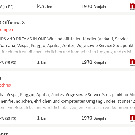
uchtung, einem sparsamen Euro 5...
k.A.
1970
W (11 PS)
km
Baujahr
 Officina 8
edingen
AND DREAMS IN ONE Wir sind offizieller Händler (Verkauf, Service,
n Yamaha, Vespa,
Piaggio,
Aprilia, Zontes, Voge sowie Service Stützpunkt 
t für einen freundlichen, ehrlichen und kompetenten Umgang und es ist u
u bieten.
1
1970
kW (25 PS)
km
Baujahr
0
thrist
ha, Vespa,
Piaggio,
Aprilia, Zontes, Voge sowie Service Stützpunkt für M
einen freundlichen, ehrlichen und kompetenten Umgang und es ist unser Z
eten. Ein Besuch bei uns wird dich überzeugen. Eintausch willkommen. on
parliamo italiano
1
1970
kW (25 PS)
km
Baujahr
port