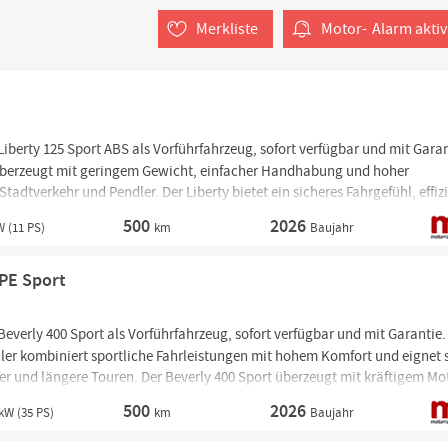
Merkliste
Motor-
Alarm
aktiv
Liberty 125 Sport ABS als Vorführfahrzeug, sofort verfügbar und mit Garan
überzeugt mit geringem Gewicht, einfacher Handhabung und hoher
 Stadtverkehr und Pendler. Der Liberty bietet ein sicheres Fahrgefühl, effiz
en Auftritt perfekt für den...
500
2026
W (11 PS)
km
Baujahr
PE Sport
Beverly 400 Sport als Vorführfahrzeug, sofort verfügbar und mit Garantie.
ler kombiniert sportliche Fahrleistungen mit hohem Komfort und eignet 
ler und längere Touren. Der Beverly 400 Sport überzeugt mit kräftigem Mo
d hochwertiger...
500
2026
kW (35 PS)
km
Baujahr