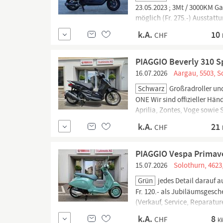
23.05.2023 ; 3Mt / 3000KM Ga
möglich (Fr. 275.-) Ausstatt
Auspuff - Lenkerendspiegel -
k.A.
10
CHF
PIAGGIO Beverly 310 S
16.07.2026
Aargau, 5503, S
Schwarz
Großradroller un
ONE Wir sind offizieller Hän
Aprilia, Zontes, Voge sowie 
ehrlichen und kompetenten Um
k.A.
21
CHF
PIAGGIO Vespa Primave
15.07.2026
Solothurn, 4623
Grün
jedes Detail darauf a
Fr. 120.- als Jubiläumsges
(Verkauf, Service, Reparatu
Stützpunkt für Moto Guzzi. Wi
k.A.
8
CHF
k