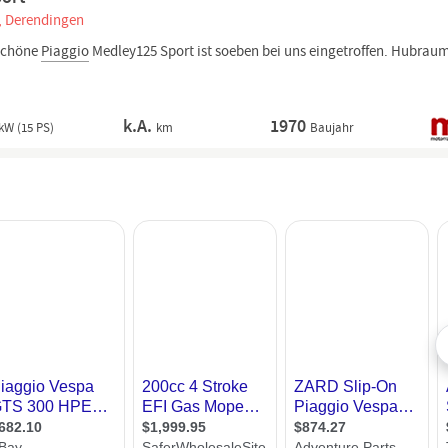
, Derendingen
schöne
Piaggio
Medley125 Sport ist soeben bei uns eingetroffen. Hubraum
k.A.
1970
kW (15 PS)
km
Baujahr