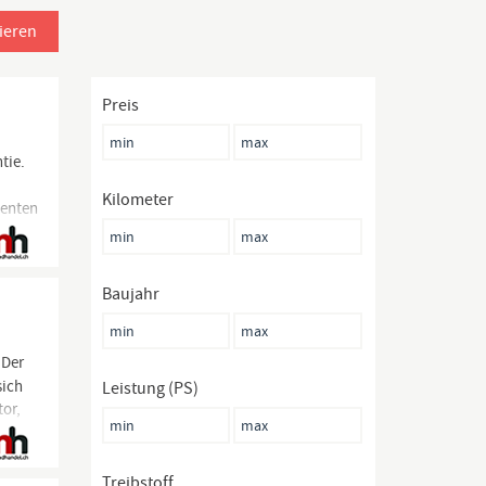
ieren
Preis
tie.
Kilometer
ienten
Baujahr
 Der
sich
Leistung (PS)
tor,
Treibstoff