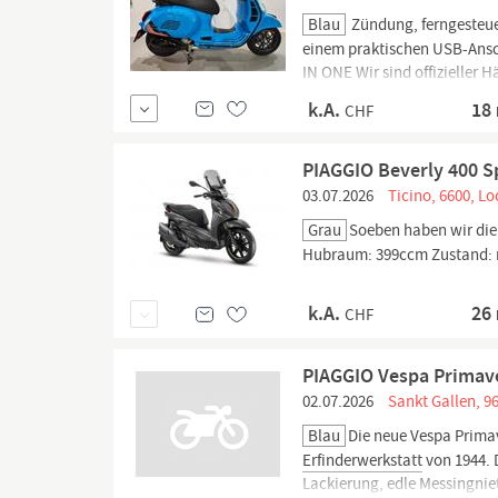
Blau
Zündung, ferngesteue
einem praktischen USB-Ans
IN ONE Wir sind offizieller 
Aprilia, Zontes, Voge sowie 
k.A.
18
CHF
PIAGGIO Beverly 400 S
03.07.2026
Ticino, 6600, L
Grau
Soeben haben wir di
Hubraum: 399ccm Zustand: 
k.A.
26
CHF
PIAGGIO Vespa Primav
02.07.2026
Sankt Gallen, 9
Blau
Die neue Vespa Primav
Erfinderwerkstatt
von 1944. 
Lackierung, edle Messingniet