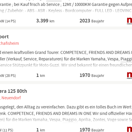
rantie ; bei Kauf frisch ab Service ; 12Mt / 10000KM Garantie gegen Aufpre
ung / Zubehör: - ABS - ASR - Keyless - Bordcomputer - FULL LED - LEOVIN
 Klapp -
3.399
2023
kW (14 PS)
km
Baujahr
port
chafisheim
d einem kraftvollen Grand Tourer. COMPETENCE, FRIENDS AND DREAMS 
dler (Verkauf, Service, Reparaturen) für die Marken Yamaha, Vespa,
Piaggi
Service Stützpunkt für Moto Guzzi. Wir sind bekannt für einen freundlichen
gang und es ist unser Ziel, dir...
1
1970
kW (28 PS)
km
Baujahr
ra 125 80th
, Neuendorf
usgelegt, den Alltag zu vereinfachen. Dazu gibt es ein tolles Buch im Wert
chenk. COMPETENCE, FRIENDS AND DREAMS IN ONE Wir sind offizieller Hä
ren) für die Marken Yamaha, Vespa,
Piaggio,
Aprilia, Zontes, Voge sowie S
r sind bekannt für...
1
1970
W (11 PS)
km
Baujahr