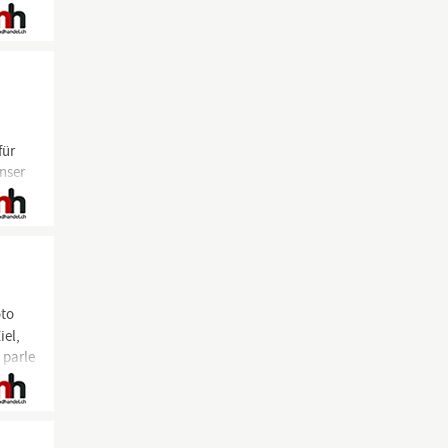
für
nser
oto
iel,
 parle