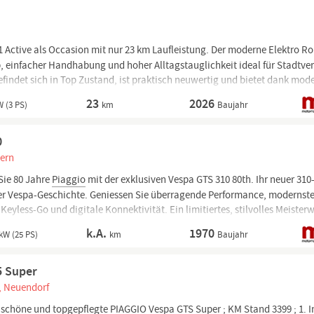
1 Active als Occasion mit nur 23 km Laufleistung. Der moderne Elektro Ro
b, einfacher Handhabung und hoher Alltagstauglichkeit ideal für Stadtve
findet sich in Top Zustand, ist praktisch neuwertig und bietet dank mod
bles...
23
2026
 (3 PS)
km
Baujahr
0
ern
Sie 80 Jahre
Piaggio
mit der exklusiven Vespa GTS 310 80th. Ihr neuer 31
der Vespa-Geschichte. Geniessen Sie überragende Performance, modernst
Keyless-Go und digitale Konnektivität. Ein limitiertes, stilvolles Meister
k.A.
1970
kW (25 PS)
km
Baujahr
5 Super
, Neuendorf
r schöne und topgepflegte
PIAGGIO
Vespa GTS Super ; KM Stand 3399 ; 1. I