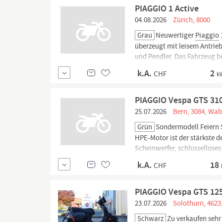
PIAGGIO 1 Active
04.08.2026
Zürich, 8000
Grau
Neuwertiger
Piaggio
überzeugt mit leisem Antrie
und Pendler. Das Fahrzeug be
Piaggio
Technik ein komforta
k.A.
2
CHF
kW
PIAGGIO Vespa GTS 31
25.07.2026
Bern, 3084, Wab
Grün
Sondermodell Feiern 
HPE-Motor ist der stärkste 
Scheinwerfer, schlüsselloses 
k.A.
18
CHF
PIAGGIO Vespa GTS 12
23.07.2026
Solothurn, 4623
Schwarz
Zu verkaufen seh