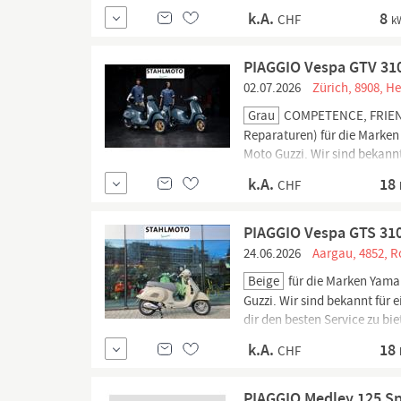
mit moderner Full-LED-Bele
k.A.
8
CHF
k
PIAGGIO Vespa GTV 310
02.07.2026
Zürich, 8908, H
Grau
COMPETENCE, FRIENDS 
Reparaturen) für die Marke
Moto Guzzi. Wir sind bekann
Ziel, dir den besten Service z
k.A.
18
CHF
PIAGGIO Vespa GTS 31
24.06.2026
Aargau, 4852, Ro
Beige
für die Marken Yama
Guzzi. Wir sind bekannt für 
dir den besten Service zu bi
français; we speak english; 
k.A.
18
CHF
PIAGGIO Medley 125 S