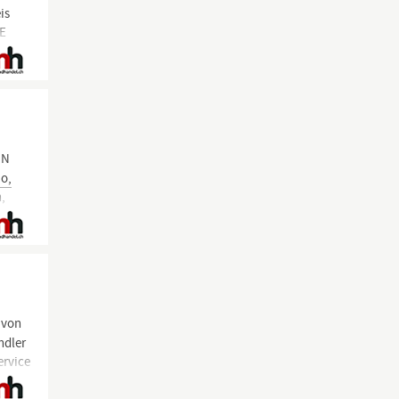
is
CE
IN
o,
,
 von
ndler
ervice