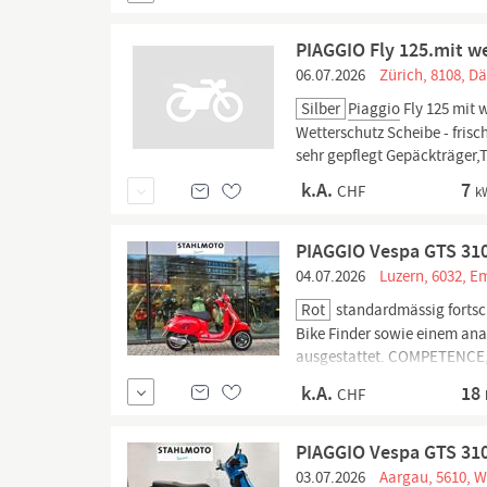
PIAGGIO Fly 125.mit w
06.07.2026
Zürich, 8108, Dä
Silber
Piaggio
Fly 125 mit
Wetterschutz Scheibe - fris
sehr gepflegt Gepäckträger
k.A.
7
CHF
k
PIAGGIO Vespa GTS 31
04.07.2026
Luzern, 6032, 
Rot
standardmässig fortsch
Bike Finder sowie einem an
ausgestattet. COMPETENCE, 
Reparaturen) für die Marke
k.A.
18
CHF
PIAGGIO Vespa GTS 31
03.07.2026
Aargau, 5610, 