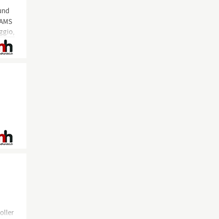
und
EAMS
ggio,
oller