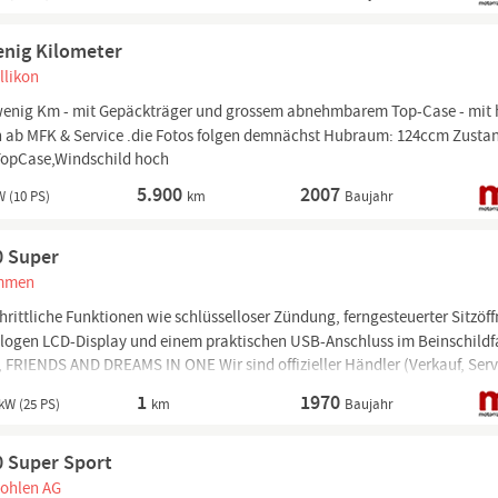
enig Kilometer
llikon
 wenig Km - mit Gepäckträger und grossem abnehmbarem Top-Case - mit 
ch ab MFK & Service .die Fotos folgen demnächst Hubraum: 124ccm Zusta
,TopCase,Windschild hoch
5.900
2007
W (10 PS)
km
Baujahr
0 Super
Emmen
rittliche Funktionen wie schlüsselloser Zündung, ferngesteuerter Sitzöf
alogen LCD-Display und einem praktischen USB-Anschluss im Beinschild
FRIENDS AND DREAMS IN ONE Wir sind offizieller Händler (Verkauf, Serv
n Yamaha, Vespa,
Piaggio,
...
1
1970
kW (25 PS)
km
Baujahr
0 Super Sport
Wohlen AG