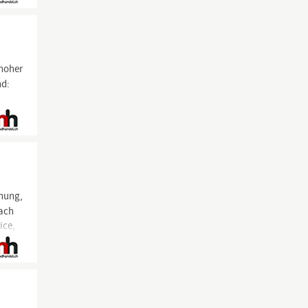
hoher
nd:
fnung,
fach
ice,