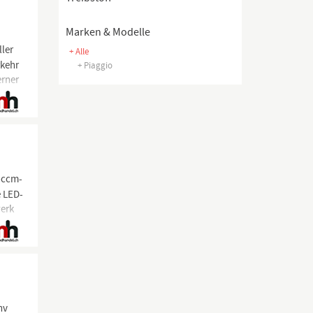
Marken & Modelle
ller
+ Alle
rkehr
+ Piaggio
erner
0-ccm-
e LED-
werk
nv