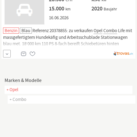
15.000
2020
km
Baujahr
16.06.2026
Benzin
Blau
Referenz 20378855: zu verkaufen
Opel
Combo
Life mit
massgefertigtem Hundekäfig und Arbeitsschublade Stationwagen
blau met. 18‘000 km 110 PS 8-fach bereift Schiebetüren hinten
(beidseits) 1. Inverkehrsetzung 09.2020 ab Service 10.2023 kein
Unfallfahrzeug VP CHF 28‘500 Ideales „Hündeler“-Auto (vergleichbar
mit VW Caddy)
Marken & Modelle
+ Opel
+ Combo