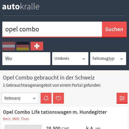
Keywortsuche
Ortssuche
Umkreissuche
Typsuche
Opel Combo gebraucht in der Schweiz
1 Gebrauchtwagenangebot von einem Portal gefunden.
Sortierung
Opel Combo Life tationswagen m. Hundegitter
Bern, 3600, Thun
28.500
k.A.
CHF
kW