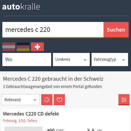
Keywortsuche
Ortssuche
Umkreissuche
Typsuche
Mercedes C 220 gebraucht in der Schweiz
1 Gebrauchtwagenangebot von einem Portal gefunden.
Sortierung
Mercedes C220 CD defekt
Fribourg, 1712, Tafers
490
k.A.
CHF
kW