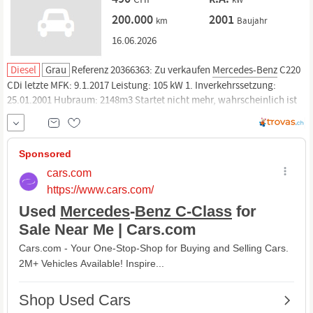
200.000
2001
km
Baujahr
16.06.2026
Diesel
Grau
Referenz 20366363: Zu verkaufen
Mercedes-Benz
C220
CDi letzte MFK: 9.1.2017 Leistung: 105 kW 1. Inverkehrssetzung:
25.01.2001 Hubraum: 2148m3 Startet nicht mehr, wahrscheinlich ist
der Schlüsselcode weg. Dieselreservoir ist kaputt. Sonst normale
Gebrauchsspuren