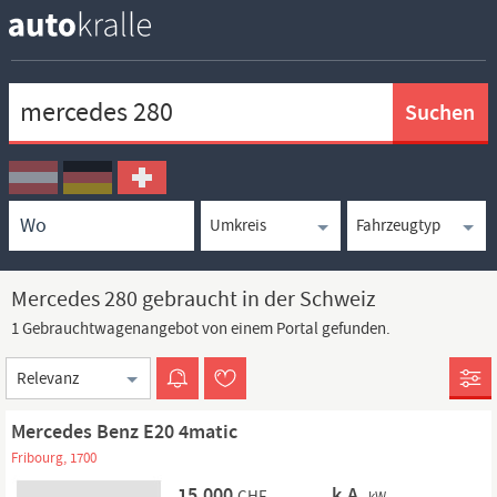
Keywortsuche
Ortssuche
Umkreissuche
Typsuche
Mercedes 280 gebraucht in der Schweiz
1 Gebrauchtwagenangebot von einem Portal gefunden.
Sortierung
Mercedes Benz E20 4matic
Fribourg, 1700
15.000
k.A.
CHF
kW