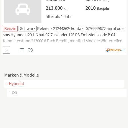
213.000
2010
km
Baujahr
älter als 1 Jahr
Benzin
Schwarz
Referenz 21244862: kontakt 0794449672 anruf oder
sms
Hyundai
i20
1.6 hat 92.7 kw oder 126 PS Emissionscode B 04
Kilometerstand 213000 8 Fach Bereift, montiert sind die Winterreifen
auf originale Alufelgen Sehr Sparsam. Fahrzeug fährt sich sportlich
die H+R Federn sind eingetragen, die Felgen mit sommerpneu auch.
Marken & Modelle
+ Hyundai
+ I20