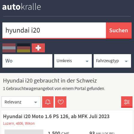
Keywortsuche
Ortssuche
Umkreissuche
Typsuche
Hyundai i20 gebraucht in der Schweiz
1 Gebrauchtwagenangebot von einem Portal gefunden.
Sortierung
Hyundai i20 Moto 1.6 PS 126, ab MFK Juli 2023
Luzern, 4806, Wikon
1.500
93
CHF
kW (126 PS)