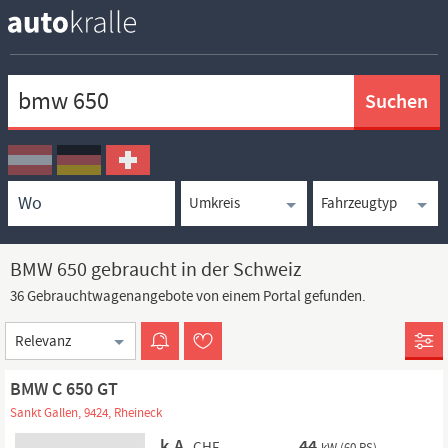
Keywortsuche
Ortssuche
Umkreissuche
Typsuche
BMW 650 gebraucht in der Schweiz
36 Gebrauchtwagenangebote von einem Portal gefunden.
Sortierung
BMW C 650 GT
Sankt Gallen, 9424, Rheineck
k.A.
44
CHF
kW (60 PS)