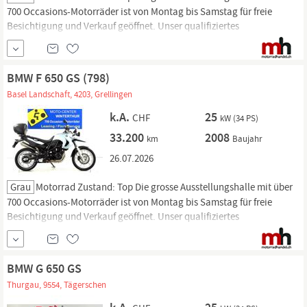
700 Occasions-Motorräder ist von Montag bis Samstag für freie
Besichtigung und Verkauf geöffnet. Unser qualifiziertes
Werkstattteam steht für Reparaturen und Service von Dienstag bis
Freitag für Sie bereit. 3 Monate Garantie, MFK, ab Service, Eintausch,
Leasing, Finanzierung, Barzahlung und Lieferung nach...
BMW F 650 GS (798)
Basel Landschaft, 4203, Grellingen
k.A.
25
CHF
kW (34 PS)
33.200
2008
km
Baujahr
26.07.2026
Grau
Motorrad Zustand: Top Die grosse Ausstellungshalle mit über
700 Occasions-Motorräder ist von Montag bis Samstag für freie
Besichtigung und Verkauf geöffnet. Unser qualifiziertes
Werkstattteam steht für Reparaturen und Service von Dienstag bis
Freitag für Sie bereit. 3 Monate Garantie, MFK, ab Service, Eintausch,
Leasing, Finanzierung, Barzahlung und Lieferung nach...
BMW G 650 GS
Thurgau, 9554, Tägerschen