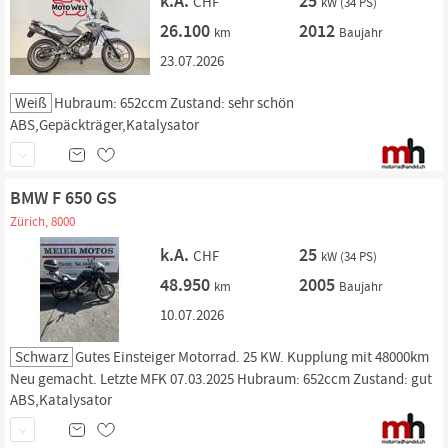
k.A.
25
CHF
kW (34 PS)
26.100
2012
km
Baujahr
23.07.2026
Weiß
Hubraum: 652ccm Zustand: sehr schön
ABS,Gepäckträger,Katalysator
BMW F 650 GS
Zürich, 8000
k.A.
25
CHF
kW (34 PS)
48.950
2005
km
Baujahr
10.07.2026
Schwarz
Gutes Einsteiger Motorrad. 25 KW. Kupplung mit 48000km
Neu gemacht. Letzte MFK 07.03.2025 Hubraum: 652ccm Zustand: gut
ABS,Katalysator