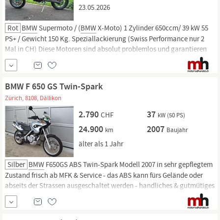
23.05.2026
Rot
BMW
Supermoto / (
BMW
X-Moto) 1 Zylinder 650ccm/ 39 kW 55
PS+ / Gewicht 150 Kg. Speziallackierung (Swiss Performance nur 2
Mal in CH) Diese Motoren sind absolut problemlos und garantieren
ein hohe Kilometerlaufleistung ohne Probleme. Topzustand, sie hat
Power und macht richtig Spass. Reifen müssen erneuert werden.
BMW F 650 GS Twin-Spark
Zürich, 8108, Dällikon
2.790
37
CHF
kW (50 PS)
24.900
2007
km
Baujahr
älter als 1 Jahr
Silber
BMW
F650GS ABS Twin-Spark Modell 2007 in sehr gepflegtem
Zustand frisch ab MFK & Service - das ABS kann fürs Gelände oder
abseits der Strassen ausgeschaltet werden - handliches & gutmütiges
BMW
Einzylinder-Modell mit 650er Rotax 4-Ventil Twin-Spark Motor
aus österreichischer Produktion - der langlebige 1Zyl.