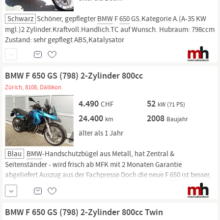
Schwarz
Schöner, gepflegter
BMW
F
650
GS.Kategorie A.(A-35 KW
mgl.)2 Zylinder.Kraftvoll.Handlich.TC auf Wunsch. Hubraum: 798ccm
Zustand: sehr gepflegt ABS,Katalysator
BMW F 650 GS (798) 2-Zylinder 800cc
Zürich, 8108, Dällikon
4.490
52
CHF
kW (71 PS)
24.400
2008
km
Baujahr
älter als 1 Jahr
Blau
BMW
-Handschutzbügel aus Metall, hat Zentral &
Seitenständer - wird frisch ab MFK mit 2 Monaten Garantie
abgeliefert Auszug aus der Fachpresse Doch die neue F
650
ist besser,
und zwar in praktisch allen Belangen. Exemplarisch dafür mögen die
Fahrleistungen (unten rechts) stehen, bei denen die Neue der Alten
nach allen Regeln der...
BMW F 650 GS (798) 2-Zylinder 800cc Twin