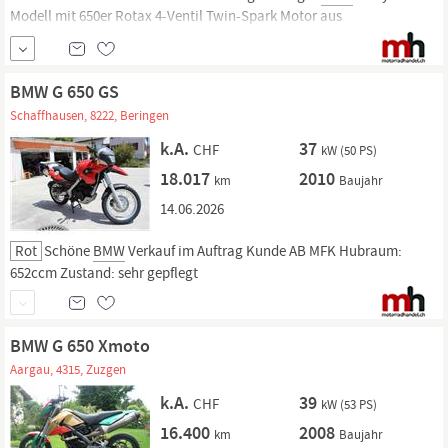
Modell mit 650er Rotax 4-Ventil Twin-Spark Motor aus
österreichischer Produktion - das ABS kann fürs Gelände oder abseits
der Strassen ausgeschaltet werden - der langlebige 1Zyl. Motor ist
bekannt
BMW G 650 GS
Schaffhausen, 8222, Beringen
k.A.
37
CHF
kW (50 PS)
18.017
2010
km
Baujahr
14.06.2026
Rot
Schöne
BMW
Verkauf im Auftrag Kunde AB MFK Hubraum:
652ccm Zustand: sehr gepflegt
BMW G 650 Xmoto
Aargau, 4315, Zuzgen
k.A.
39
CHF
kW (53 PS)
16.400
2008
km
Baujahr