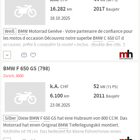
16.282
2017
km
Baujahr
18.10.2025
Weiß
️
BMW
Motorrad Genève - Votre partenaire de confiance pour
les motos d occasion Découvrez notre superbe
BMW
C
650
GT d
occasion, prête à conquérir la route! • Inclus : double des clés. 2
pneus neufs Disque AV neuf OPTIONS - Poignées chauffantes - Selles
chauffantes - RDC - Capteur de pression - Avertisseur angle-mort -
Dosseret passager - Tablier
BMW
Avantages
BMW
Motorrad
BMW F 650 GS (798)
Zürich, 8000
k.A.
52
CHF
kW (71 PS)
6.100
2011
km
Baujahr
23.08.2025
Silber
Diese
BMW
F
650
GS hat eine Hubraum von 800 CCM. Das
Motorrad hat einen Original
BMW
Tieferlegungskit montiert.
Sitzhöhe ist 74 cm. Das bedeutet für kleine Fahrer/innen einen
sicheren Stand an der Ampel oder beim Rangieren. Ein grosses Plus