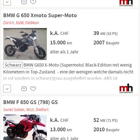
an Sicherheit und Fahrspass. Wenn nicht gewünscht, wird die
BMW
wieder in den...
BMW G 650 Xmoto Super-Moto
Zürich, 8108, Dällikon
k.A.
39
CHF
kW (53 PS)
15.000
2007
km
Baujahr
älter als 1 Jahr
Schwarz
BMW
G650 X-Moto (Supermoto) Black-Edition mit wenig
Kilometern in Top-Zustand. - eine der wenigen welche damals nicht
in rot sondern in schwarz/grau ausgeliefert wurden -ABS ist
abschaltbar Testbericht findet man unter: https:/kradblatt.de/
bmw-
g-650
-xmoto/ ein youtube Test-Video finden Sie unter:
BMW F 650 GS (798) GS
Sankt Gallen, 9615, Dietfurt
k.A.
52
CHF
kW (71 PS)
13.000
2010
km
Baujahr
älter als 1 Jahr