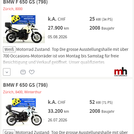
BMW F 650 GS (798)
Zürich, 8000
k.A.
25
CHF
kW (34 PS)
27.900
2008
km
Baujahr
05.08.2026
Weiß
Motorrad Zustand: Top Die grosse Ausstellungshalle mit über
700 Occasions-Motorräder ist von Montag bis Samstag für freie
Besichtigung und Verkauf geöffnet. Unser qualifiziertes
Werkstattteam steht für Reparaturen und Service von Dienstag bis
Freitag für Sie bereit. 3 Monate Garantie, MFK, ab Service, Eintausch,
Leasing, Finanzierung, Barzahlung und Lieferung nach...
BMW F 650 GS (798)
Zürich, 8400, Winterthur
k.A.
52
CHF
kW (71 PS)
33.200
2008
km
Baujahr
26.07.2026
Grau
Motorrad Zustand: Top Die grosse Ausstellungshalle mit über