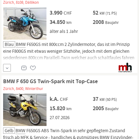
Zürich, 8108, Dällikon
3.990
52
CHF
kW (71 PS)
34.850
2008
km
Baujahr
älter als 1 Jahr
Blau
BMW
F650GS mit 800ccm 2 Zylindermotor, das ist im Prinzip
eine F800GS mit etwas weniger Sitzhöhe, jedoch mit dem gleichen
seidenfeinen 800ccm Parallell-Twin welcher auch schaltfaules fahren
problemlos ermöglicht - für eine 800er Enduro sehr geringe Sitzhöhe
und auch für kleinere Personen gut fahrbar - inkl. Komfort-Sitzbank &
BMW
...
BMW F 650 GS Twin-Spark mit Top-Case
Zürich, 8400, Winterthur
k.A.
37
CHF
kW (50 PS)
15.820
2005
km
Baujahr
27.07.2026
Gelb
BMW
F650GS ABS Twin-Spark in sehr gepflegtem Zustand
frisch ab MFK & Service - handliches & gutmütiges
BMW
Einzylinder-