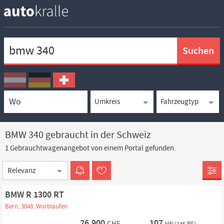
Keywortsuche
Ortssuche
Umkreissuche
Typsuche
BMW 340 gebraucht in der Schweiz
1 Gebrauchtwagenangebot von einem Portal gefunden.
Sortierung
BMW R 1300 RT
Bern, 3048, Worblaufen
26.900
107
CHF
kW (145 PS)