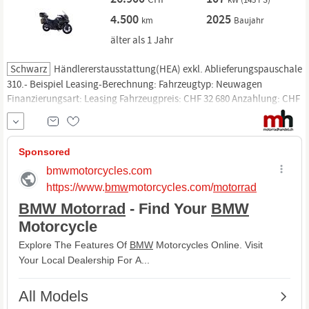
4.500
2025
km
Baujahr
älter als 1 Jahr
Schwarz
Händlererstausstattung(HEA) exkl. Ablieferungspauschale
310.- Beispiel Leasing-Berechnung: Fahrzeugtyp: Neuwagen
Finanzierungsart: Leasing Fahrzeugpreis: CHF 32 680 Anzahlung: CHF
6 500 Laufleistung: 5 000 KM Laufzeit: 36 Monate Restwert: CHF 16
340
Effektiver Zins: 3.97% Monatsrate: CHF 343.- Hubraum: 1300ccm
Zustand: neuwertig ABS