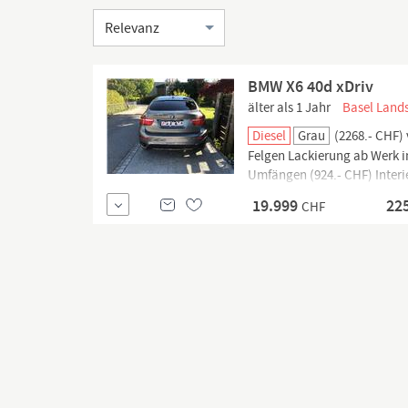
Sortierung
BMW X6 40d xDriv
älter als 1 Jahr
Basel Lands
Diesel
Grau
(2268.- CHF) 
Felgen Lackierung ab Werk 
Umfängen (924.- CHF) Interie
CHF) Niveauregulierung mit 
19.999
22
CHF