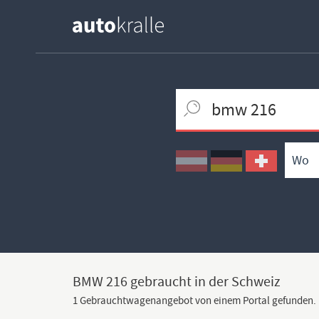
Keywortsuche
Ortssuche
Umkreissuche
Typsuche
BMW 216 gebraucht in der Schweiz
1 Gebrauchtwagenangebot von einem Portal gefunden.