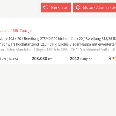
Merkliste
Motor-
Alarm
aktiv
chaft, 4455, Zunzgen
vorn: 10J x 20 / Bereifung 275/40 R20 hinten: 11J x 20 / Bereifung 315/35 R
in schwarz hochglänzend (
216
.- CHF) Exclusivleder Nappa mit erweiterte
urleisten Aluminium Längsschliff fein (396.- CHF) Dachhimmel Anthrazit 
Hinterachs-Luftfederung (876.- CHF)
5
203.030
2012
kW (306 PS)
km
Baujahr