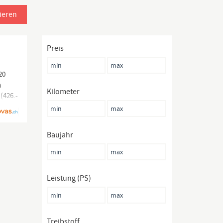
ieren
Preis
20
n
Kilometer
(426.-
Baujahr
Leistung (PS)
Treibstoff