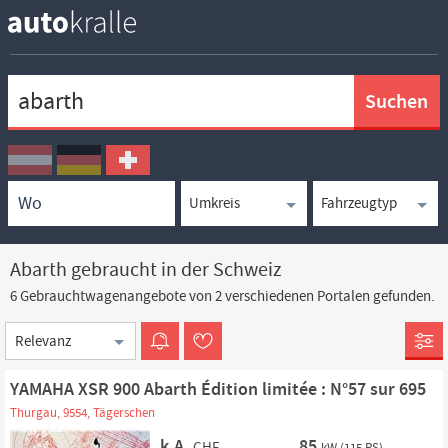
Keywortsuche
Ortssuche
Umkreissuche
Typsuche
Abarth gebraucht in der Schweiz
6 Gebrauchtwagenangebote von 2 verschiedenen Portalen gefunden.
Sortierung
YAMAHA XSR 900 Abarth Édition limitée : N°57 sur 695
Thurgau, 9554, Tägerschen
k.A.
85
CHF
kW (115 PS)