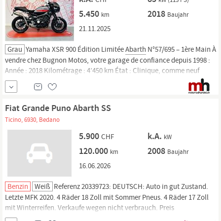
5.450
2018
km
Baujahr
21.11.2025
Grau
Yamaha XSR 900 Édition Limitée
Abarth
N°57/695 – 1ère Main À
vendre chez Bugnon Motos, votre garage de confiance depuis 1998 :
Année : 2018 Kilométrage : 4’450 km État : Clinique, comme neuf
Édition limitée : N°57 sur 695 Ligne d’échappement : Akrapovic Titane
homologuée Entretien : Tous les consommables à jour et révisions
effectuées Contrôle technique
Fiat Grande Puno Abarth SS
Ticino, 6930, Bedano
5.900
k.A.
CHF
kW
120.000
2008
km
Baujahr
16.06.2026
Benzin
Weiß
Referenz 20339723: DEUTSCH: Auto in gut Zustand.
Letzte MFK 2020. 4 Räder 18 Zoll mit Sommer Pneus. 4 Räder 17 Zoll
mit Winterreifen. Verkaufe wegen nicht verbrauch. Preis
verhandelbar FRANCAIS: Voiture en bon état. Dernière expertise 2020.