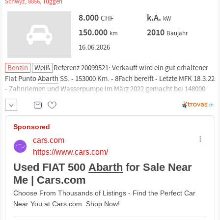
Schwyz, 8856, Tuggen
8.000
k.A.
CHF
kW
150.000
2010
km
Baujahr
16.06.2026
Benzin
Weiß
Referenz 20099521: Verkauft wird ein gut erhaltener
Fiat Punto
Abarth
SS. - 153000 Km. - 8Fach bereift - Letzte MFK 18.3.22
- Zahnriemen und Wasserpumpe im März 2022 gemacht bei 148000
km - Leichmetallfelgen Marke GK im Mai 2022 gekauft und montiert
(Neupreis 2 600.-) - Privatverkauf - Kann und sollte gegen
Voranmeldung besichtigt und Probegefahren werden.