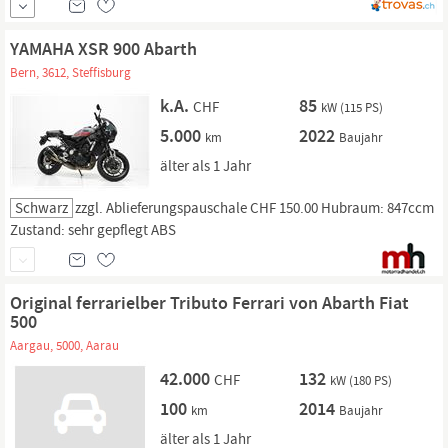
4 jantes 18 pouces avec pneus été 4 jantes 17 pouces avec pneus hiver
Je la vends parce que je ne la utilise pas. Prix à discuter...
YAMAHA XSR 900 Abarth
Bern, 3612, Steffisburg
k.A.
85
CHF
kW (115 PS)
5.000
2022
km
Baujahr
älter als 1 Jahr
Schwarz
zzgl. Ablieferungspauschale CHF 150.00 Hubraum: 847ccm
Zustand: sehr gepflegt ABS
Original ferrarielber Tributo Ferrari von Abarth Fiat
500
Aargau, 5000, Aarau
42.000
132
CHF
kW (180 PS)
100
2014
km
Baujahr
älter als 1 Jahr