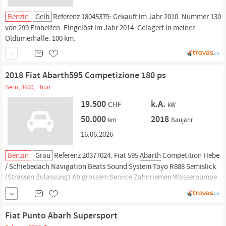
Benzin
Gelb
Referenz 18045379: Gekauft im Jahr 2010. Nummer 130
von 299 Einheiten. Eingelöst im Jahr 2014. Gelagert in meiner
Oldtimerhalle. 100 km.
2018 Fiat Abarth595 Competizione 180 ps
Bern, 3600, Thun
19.500
k.A.
CHF
kW
50.000
2018
km
Baujahr
16.06.2026
Benzin
Grau
Referenz 20377024: Fiat 595
Abarth
Competition Hebe
/ Schiebedach Navigation Beats Sound System Toyo R888 Semislick
(Strassen Zulassung) Ab grossem Service Zahnriemen Wasserpumpe
& Spanner neu. Fahrzeug kann in Thun besichtigt und Probegefahren
werden
Fiat Punto Abarh Supersport